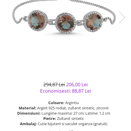
Bijuterii argint cu pietre
Pandantive mireasa
semipretioase
Bijuterii de Lux
Bijuterii argint placat cu aur
Bijuterii gotice si rock
Bijuterii argint cu diverse
Bijuterii Handmade
materiale
Bijuterii fantezie
Bijuterii argint cu murano
Casete si cutii de bijuterii
Bijuterii tungsten
Accesorii Piele
Cadouri
Solutii si lavete de curatare
294,87 Lei
206,00 Lei
bijuterii argint
Economisesti:
88,87
Lei
Culoare:
Argintiu
Material:
Argint 925 rodiat, zultanit sintetic, zirconii
Dimensiuni:
Lungime maxima: 27 cm; Latime: 1,2 cm
Pietre:
Zultanit sintetic
Ambalaj:
Cutie bijuterii si saculet organza (gratuit)