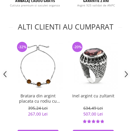
AMBALAJ CADOU GRATIS
GARANTIE 2 ANI
Cutiuta premium si saculet organza
Argint 925 validat de ANPC
ALTI CLIENTI AU CUMPARAT
-32%
-20%
-
Bratara din argint
Inel argint cu zultanit
placata cu rodiu cu
Zultanit si zirconii albe
395,24 Lei
634,49 Lei
267,00 Lei
507,00 Lei