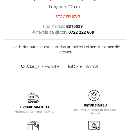
Lungime
:
22 cm
STOC EPUIZAT
Cod Produs:
BST0029
Ai nevoie de ajutor?
0722 222 608
La achizitionarea acestui produs primiti
11
Lei pentru comenzile
viitoare
Adauga la Favorite
Cere informatii
RETUR SIMPLU
LIVRARE GRATUITA
Returnezi si primesti toti banii
Gratuit pt. comenzi >200 lei
inapoi