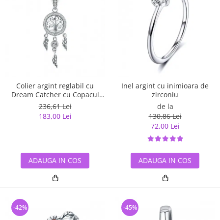
Inel argint cu inimioara de
Colier argint reglabil cu
zirconiu
Dream Catcher cu Copacul
Vietii
de la
236,61 Lei
130,86 Lei
183,00 Lei
72,00 Lei
ADAUGA IN COS
ADAUGA IN COS
-42%
-45%