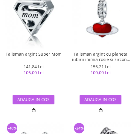
Talisman argint Super Mom
Talisman argint cu planeta
iubirii inimia rosie si zirconii
albe
141,84 Lei
156,21 Lei
106,00 Lei
100,00 Lei
ADAUGA IN COS
ADAUGA IN COS
-40%
-24%