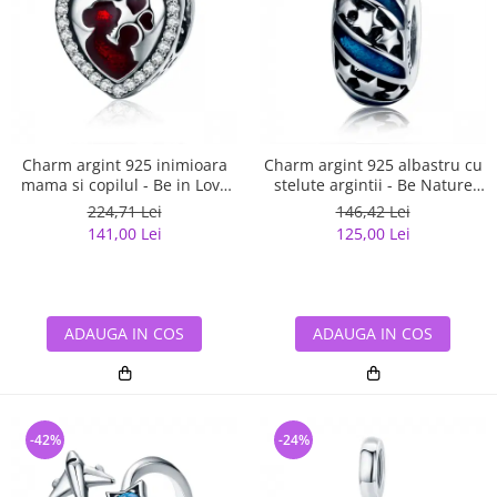
Charm argint 925 inimioara
Charm argint 925 albastru cu
mama si copilul - Be in Love
stelute argintii - Be Nature
PST0122
PST0123
224,71 Lei
146,42 Lei
141,00 Lei
125,00 Lei
ADAUGA IN COS
ADAUGA IN COS
-42%
-24%