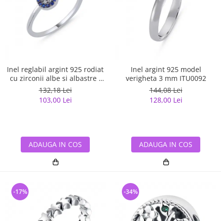
Inel reglabil argint 925 rodiat
Inel argint 925 model
cu zirconii albe si albastre -
verigheta 3 mm ITU0092
Be Elegant ITU0109
132,18 Lei
144,08 Lei
103,00 Lei
128,00 Lei
ADAUGA IN COS
ADAUGA IN COS
-17%
-34%