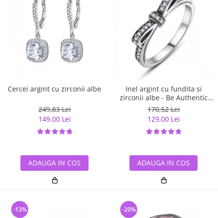
Cercei argint cu zirconii albe
Inel argint cu fundita si
zirconii albe - Be Authentic
IST0007
249,83 Lei
170,52 Lei
149,00 Lei
129,00 Lei
ADAUGA IN COS
ADAUGA IN COS
-13%
-20%