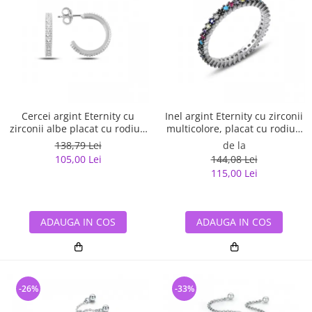
Cercei argint Eternity cu
Inel argint Eternity cu zirconii
zirconii albe placat cu rodiu -
multicolore, placat cu rodiu -
ETU0153
ITU0229
138,79 Lei
de la
105,00 Lei
144,08 Lei
115,00 Lei
ADAUGA IN COS
ADAUGA IN COS
-26%
-33%