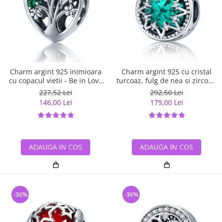
Charm argint 925 inimioara
Charm argint 925 cu cristal
cu copacul vietii - Be in Love
turcoaz, fulg de nea si zirconii
PST0105
albe - Be Nature PST0110
227,52 Lei
292,50 Lei
146,00 Lei
179,00 Lei
ADAUGA IN COS
ADAUGA IN COS
-36%
-36%