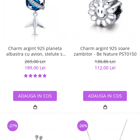
Charm argint 925 planeta
Charm argint 925 soare
albastra cu avion, stelute si
zambitor - Be Nature PST0150
zirconii albe PST0149
269,00 Lei
130,86 Lei
189,00 Lei
112,00 Lei
ADAUGA IN COS
ADAUGA IN COS
-27%
-26%