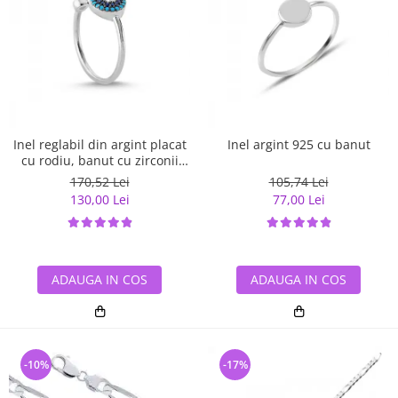
Inel reglabil din argint placat
Inel argint 925 cu banut
cu rodiu, banut cu zirconii
albe si albastre
170,52 Lei
105,74 Lei
130,00 Lei
77,00 Lei
ADAUGA IN COS
ADAUGA IN COS
-10%
-17%