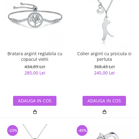
Bratara argint reglabila cu
Colier argint cu pisicuta si
copacul vietii
perluta
434,89 Lei
368,43 Lei
285,00 Lei
245,00 Lei
ADAUGA IN COS
ADAUGA IN COS
-23%
-45%