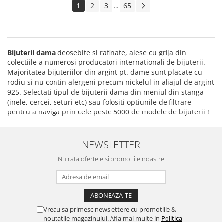
1
2
3
65
...
Bijuterii dama
deosebite si rafinate, alese cu grija din
colectiile a numerosi producatori internationali de bijuterii.
Majoritatea bijuteriilor din argint pt. dame sunt placate cu
rodiu si nu contin alergeni precum nickelul in aliajul de argint
925. Selectati tipul de bijuterii dama din meniul din stanga
(inele, cercei, seturi etc) sau folositi optiunile de filtrare
pentru a naviga prin cele peste 5000 de modele de bijuterii !
NEWSLETTER
Nu rata ofertele si promotiile noastre
Vreau sa primesc newslettere cu promotiile &
noutatile magazinului. Afla mai multe in
Politica