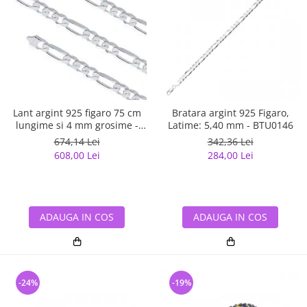
Lant argint 925 figaro 75 cm
Bratara argint 925 Figaro,
lungime si 4 mm grosime -
Latime: 5,40 mm - BTU0146
Classical You LSX0141
674,14 Lei
342,36 Lei
608,00 Lei
284,00 Lei
ADAUGA IN COS
ADAUGA IN COS
-24%
-19%