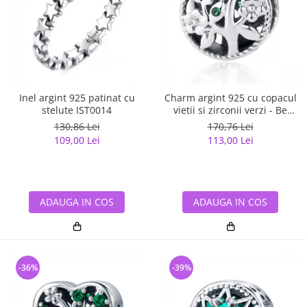
Inel argint 925 patinat cu
Charm argint 925 cu copacul
stelute IST0014
vietii si zirconii verzi - Be
Nature PST0059
130,86 Lei
170,76 Lei
109,00 Lei
113,00 Lei
ADAUGA IN COS
ADAUGA IN COS
-36%
-39%