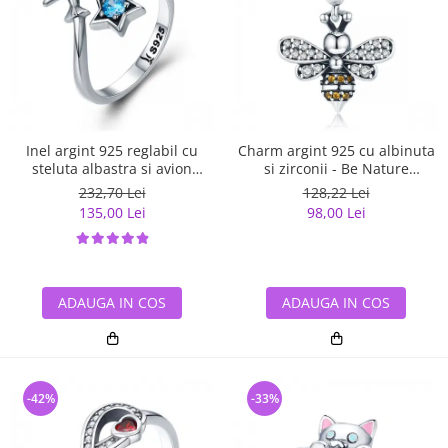
Inel argint 925 reglabil cu
Charm argint 925 cu albinuta
steluta albastra si avion
si zirconii - Be Nature
argintiu - Be Nature IST0047
PST0143
232,70 Lei
128,22 Lei
135,00 Lei
98,00 Lei
ADAUGA IN COS
ADAUGA IN COS
-42%
-33%