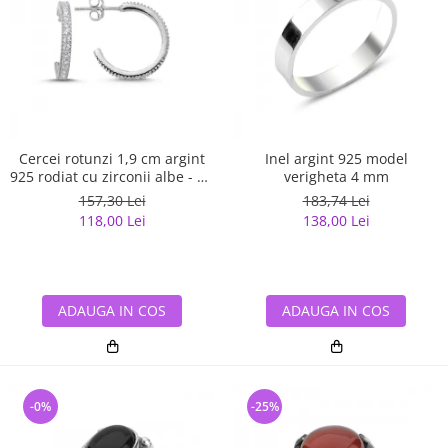
Cercei rotunzi 1,9 cm argint
Inel argint 925 model
925 rodiat cu zirconii albe - Be
verigheta 4 mm
Elegant ETU0059
157,30 Lei
183,74 Lei
118,00 Lei
138,00 Lei
ADAUGA IN COS
ADAUGA IN COS
-0%
-25%