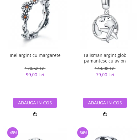
Inel argint cu margarete
Talisman argint glob
pamantesc cu avion
170,52 Lei
144,08 Lei
99,00 Lei
79,00 Lei
ADAUGA IN COS
ADAUGA IN COS
-45%
-36%