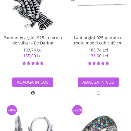
Pandantiv argint 925 in forma
Lant argint 925 placat cu
de vultur - Be Daring
rodiu model cubic 45 cm
LSX0001
183,74 Lei
183,74 Lei
155,00 Lei
138,00 Lei
ADAUGA IN COS
ADAUGA IN COS
-30%
-29%