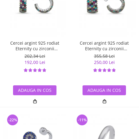
Cercei argint 925 rodiat
Cercei argint 925 rodiat
Eternity cu zirconii
Eternity cu zirconii
multicolore ETU0028
multicolore ETU0036
202,34 Lei
355,58 Lei
192,00 Lei
250,00 Lei
ADAUGA IN COS
ADAUGA IN COS
-22%
-11%