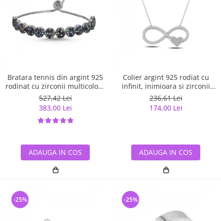
Bratara tennis din argint 925
Colier argint 925 rodiat cu
rodinat cu zirconii multicolore
infinit, inimioara si zirconii
- Be Elegant BTU0108
albe - Infinite You CTU0067
527,42 Lei
236,61 Lei
383,00 Lei
174,00 Lei
ADAUGA IN COS
ADAUGA IN COS
-25%
-25%