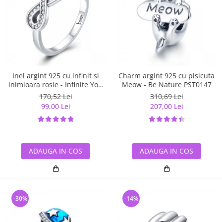
Inel argint 925 cu infinit si
Charm argint 925 cu pisicuta
inimioara rosie - Infinite You
Meow - Be Nature PST0147
IST0062
170,52 Lei
310,69 Lei
99,00 Lei
207,00 Lei
ADAUGA IN COS
ADAUGA IN COS
-30%
-14%