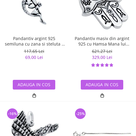
Bijuterii argint cu pietre
Pandantive mireasa
semipretioase
Bijuterii de Lux
Bijuterii argint placat cu aur
Bijuterii gotice si rock
Bijuterii argint cu diverse
Bijuterii Handmade
materiale
Bijuterii fantezie
Pandantiv argint 925
Pandantiv masiv din argint
Bijuterii argint cu murano
semiluna cu zana si steluta -
925 cu Hamsa Mana lui
Casete si cutii de bijuterii
Be Fantastic PSX0560
Fatima
117,65 Lei
621,27 Lei
Bijuterii tungsten
69,00 Lei
329,00 Lei
Accesorii Piele
Cadouri
Solutii si lavete de curatare
ADAUGA IN COS
ADAUGA IN COS
bijuterii argint
-16%
-25%