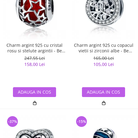
Charm argint 925 cu cristal
Charm argint 925 cu copacul
rosu si stelute argintii - Be
vietii si zirconii albe - Be
Nature PST0115
Nature PST0120
247,55 Lei
165,00 Lei
158,00 Lei
105,00 Lei
ADAUGA IN COS
ADAUGA IN COS
-37%
-15%