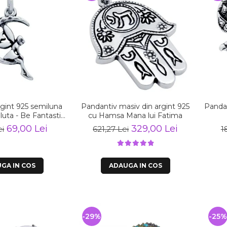
gint 925 semiluna
Pandantiv masiv din argint 925
Pandan
Fantastic
cu Hamsa Mana lui Fatima
SX0560
69,00 Lei
329,00 Lei
ei
621,27 Lei
1
GA IN COS
ADAUGA IN COS
-29%
-25%