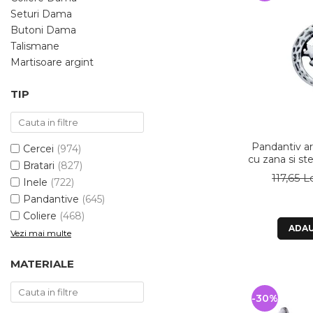
Bijuterii argint cu pietre
Pandantive mireasa
Seturi Dama
semipretioase
Bijuterii de Lux
Butoni Dama
Bijuterii argint placat cu aur
Bijuterii gotice si rock
Talismane
Bijuterii argint cu diverse
Martisoare argint
Bijuterii Handmade
materiale
Bijuterii fantezie
Bijuterii argint cu murano
TIP
Casete si cutii de bijuterii
Bijuterii tungsten
Pandantiv ar
Cercei
(974)
Accesorii Piele
cu zana si steluta - Be 
Bratari
(827)
Cadouri
P
117,65 L
Inele
(722)
Solutii si lavete de curatare
Pandantive
(645)
bijuterii argint
Coliere
(468)
ADAU
Vezi mai multe
MATERIALE
-30%