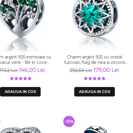
m argint 925 inimioara cu
Charm argint 925 cu cristal
acul vietii - Be in Love
turcoaz, fulg de nea si zirconii
PST0105
albe - Be Nature PST0110
146,00 Lei
179,00 Lei
27,52 Lei
292,50 Lei
ADAUGA IN COS
ADAUGA IN COS
%
-15%