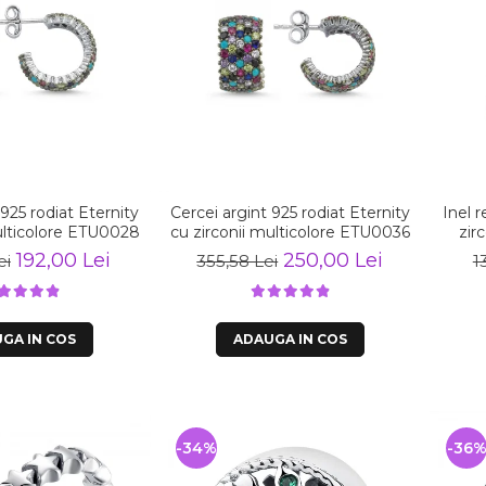
 925 rodiat Eternity
Cercei argint 925 rodiat Eternity
Inel r
ulticolore ETU0028
cu zirconii multicolore ETU0036
zir
192,00 Lei
250,00 Lei
ei
355,58 Lei
1
GA IN COS
ADAUGA IN COS
-34%
-36