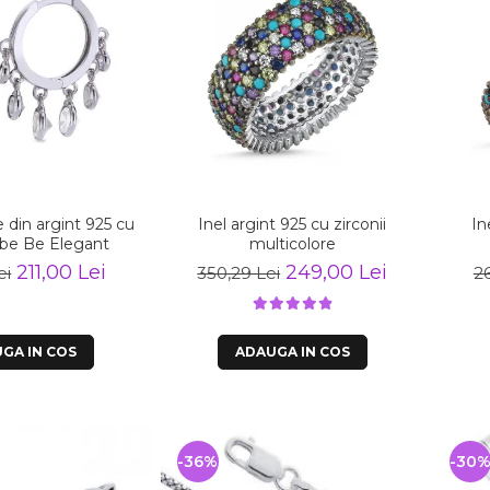
e din argint 925 cu
Inel argint 925 cu zirconii
In
albe Be Elegant
multicolore
211,00 Lei
249,00 Lei
ei
350,29 Lei
26
GA IN COS
ADAUGA IN COS
-36%
-30