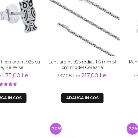
ti din argint 925 cu
Lant argint 925 rodiat 1.6 mm 51
Pand
te, Be Wise
cm model Coreana
75,00 Lei
217,00 Lei
ei
337,08 Lei
1
GA IN COS
ADAUGA IN COS
-30%
-22