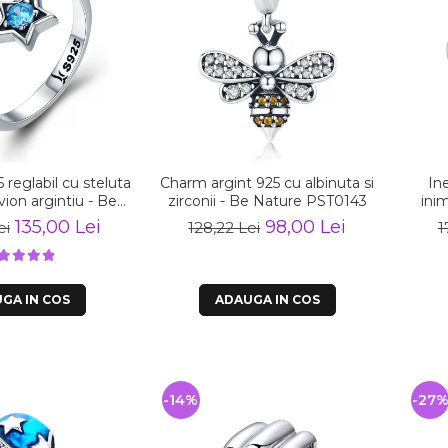
5 reglabil cu steluta
Charm argint 925 cu albinuta si
Ine
avion argintiu - Be
zirconii - Be Nature PST0143
inim
re IST0047
135,00 Lei
98,00 Lei
ei
128,22 Lei
1
GA IN COS
ADAUGA IN COS
-14%
-27