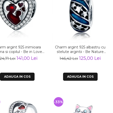
rm argint 925 inimioara
Charm argint 925 albastru cu
 si copilul - Be in Love
stelute argintii - Be Nature
PST0122
PST0123
141,00 Lei
125,00 Lei
24,71 Lei
146,42 Lei
ADAUGA IN COS
ADAUGA IN COS
%
-33%