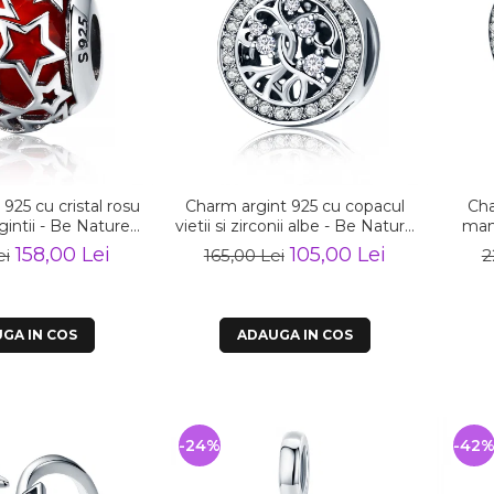
925 cu cristal rosu
Charm argint 925 cu copacul
Cha
rgintii - Be Nature
vietii si zirconii albe - Be Nature
mama
ST0115
PST0120
158,00 Lei
105,00 Lei
ei
165,00 Lei
2
GA IN COS
ADAUGA IN COS
-24%
-42