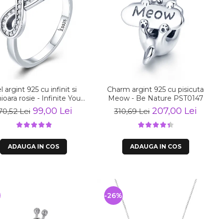
l argint 925 cu infinit si
Charm argint 925 cu pisicuta
ioara rosie - Infinite You
Meow - Be Nature PST0147
IST0062
99,00 Lei
207,00 Lei
70,52 Lei
310,69 Lei
ADAUGA IN COS
ADAUGA IN COS
%
-26%