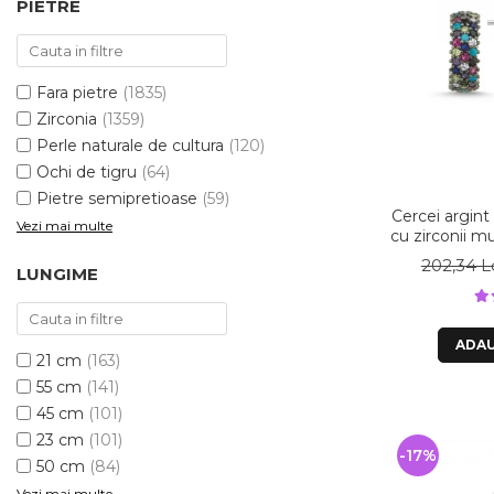
PIETRE
Fara pietre
(1835)
Zirconia
(1359)
Perle naturale de cultura
(120)
Ochi de tigru
(64)
Pietre semipretioase
(59)
Cercei argint
Vezi mai multe
cu zirconii m
202,34 L
LUNGIME
ADAU
21 cm
(163)
55 cm
(141)
45 cm
(101)
23 cm
(101)
-17%
50 cm
(84)
Vezi mai multe