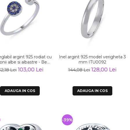
eglabil argint 925 rodiat cu
Inel argint 925 model verigheta 3
conii albe si albastre - Be
mm ITU0092
Elegant ITU0109
103,00 Lei
128,00 Lei
32,18 Lei
144,08 Lei
ADAUGA IN COS
ADAUGA IN COS
%
-39%