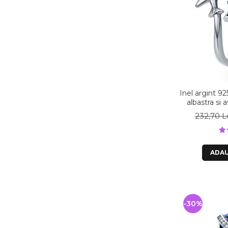
Inel argint 92
albastra si 
Natu
232,70 L
ADAU
-30%