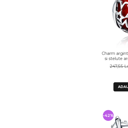
Charm argint 
si stelute a
P
247,55 L
ADAU
-42%