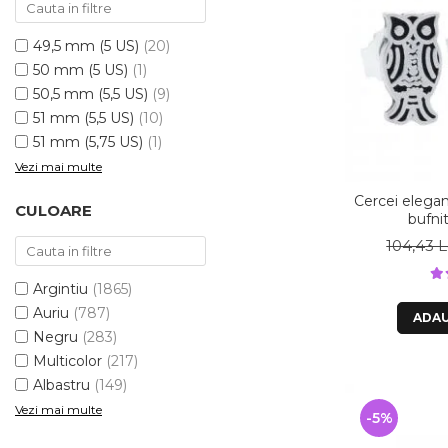
49,5 mm (5 US)
(20)
50 mm (5 US)
(1)
50,5 mm (5,5 US)
(9)
51 mm (5,5 US)
(10)
51 mm (5,75 US)
(1)
Vezi mai multe
Cercei elegan
CULOARE
bufni
104,43 L
Argintiu
(1865)
Auriu
(787)
ADAU
Negru
(283)
Multicolor
(217)
Albastru
(149)
Vezi mai multe
-5%