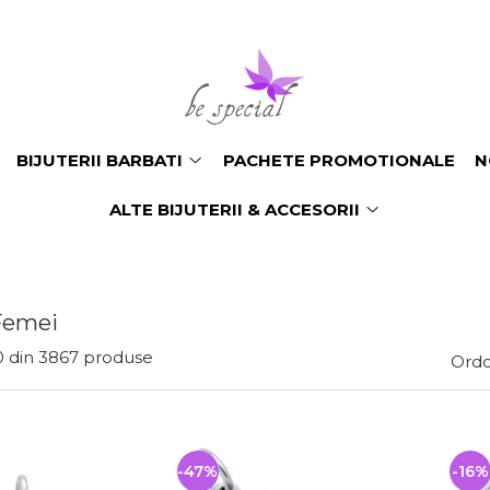
BIJUTERII BARBATI
PACHETE PROMOTIONALE
N
ALTE BIJUTERII & ACCESORII
 Femei
0
din
3867
produse
Ordo
-47%
-16%