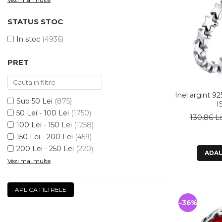
STATUS STOC
In stoc
(4936)
PRET
Inel argint 92
Sub 50 Lei
(875)
I
50 Lei - 100 Lei
(1750)
130,86 L
100 Lei - 150 Lei
(1258)
150 Lei - 200 Lei
(459)
200 Lei - 250 Lei
(220)
ADAU
Vezi mai multe
APLICA FILTRELE
-36%