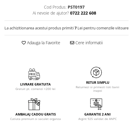
Cod Produs:
PST0197
Ai nevoie de ajutor?
0722 222 608
La achizitionarea acestui produs primiti
7
Lei pentru comenzile viitoare
Adauga la Favorite
Cere informatii
RETUR SIMPLU
LIVRARE GRATUITA
Returnezi si primesti toti banii
Gratuit pt. comenzi >200 lei
inapoi
AMBALAJ CADOU GRATIS
GARANTIE 2 ANI
Cutiuta premium si saculet organza
Argint 925 validat de ANPC