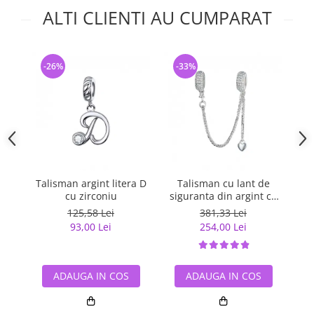
ALTI CLIENTI AU CUMPARAT
-26%
-33%
-
Talisman argint litera D
Talisman cu lant de
Tal
cu zirconiu
siguranta din argint cu
inimioara placat cu rodiu
125,58 Lei
381,33 Lei
93,00 Lei
254,00 Lei
ADAUGA IN COS
ADAUGA IN COS