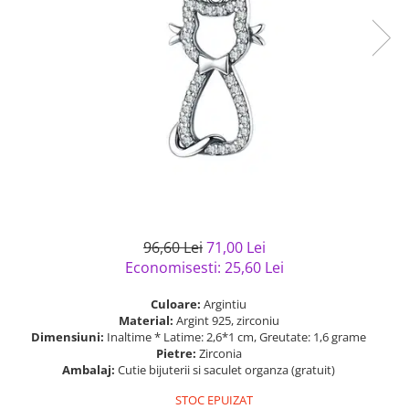
Bijuterii argint cu pietre
Pandantive mireasa
semipretioase
Bijuterii de Lux
Bijuterii argint placat cu aur
Bijuterii gotice si rock
Bijuterii argint cu diverse
Bijuterii Handmade
materiale
Bijuterii fantezie
Bijuterii argint cu murano
Casete si cutii de bijuterii
Bijuterii tungsten
Accesorii Piele
Cadouri
96,60 Lei
71,00 Lei
Solutii si lavete de curatare
Economisesti:
25,60
Lei
bijuterii argint
Culoare:
Argintiu
Material:
Argint 925, zirconiu
Dimensiuni:
Inaltime * Latime: 2,6*1 cm, Greutate: 1,6 grame
Pietre:
Zirconia
Ambalaj:
Cutie bijuterii si saculet organza (gratuit)
STOC EPUIZAT