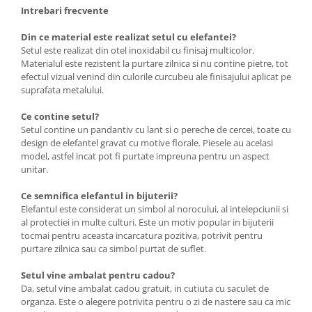
Intrebari frecvente
Din ce material este realizat setul cu elefantei?
Setul este realizat din otel inoxidabil cu finisaj multicolor.
Materialul este rezistent la purtare zilnica si nu contine pietre, tot
efectul vizual venind din culorile curcubeu ale finisajului aplicat pe
suprafata metalului.
Ce contine setul?
Setul contine un pandantiv cu lant si o pereche de cercei, toate cu
design de elefantel gravat cu motive florale. Piesele au acelasi
model, astfel incat pot fi purtate impreuna pentru un aspect
unitar.
Ce semnifica elefantul in bijuterii?
Elefantul este considerat un simbol al norocului, al intelepciunii si
al protectiei in multe culturi. Este un motiv popular in bijuterii
tocmai pentru aceasta incarcatura pozitiva, potrivit pentru
purtare zilnica sau ca simbol purtat de suflet.
Setul vine ambalat pentru cadou?
Da, setul vine ambalat cadou gratuit, in cutiuta cu saculet de
organza. Este o alegere potrivita pentru o zi de nastere sau ca mic