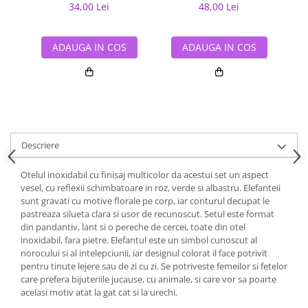
34,00 Lei
48,00 Lei
ADAUGA IN COS
ADAUGA IN COS
Descriere
Otelul inoxidabil cu finisaj multicolor da acestui set un aspect
vesel, cu reflexii schimbatoare in roz, verde si albastru. Elefanteii
sunt gravati cu motive florale pe corp, iar conturul decupat le
pastreaza silueta clara si usor de recunoscut. Setul este format
din pandantiv, lant si o pereche de cercei, toate din otel
inoxidabil, fara pietre. Elefantul este un simbol cunoscut al
norocului si al intelepciunii, iar designul colorat il face potrivit
pentru tinute lejere sau de zi cu zi. Se potriveste femeilor si fetelor
care prefera bijuteriile jucause, cu animale, si care vor sa poarte
acelasi motiv atat la gat cat si la urechi.