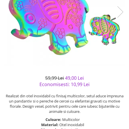
Bijuterii argint cu pietre
Pandantive mireasa
semipretioase
Bijuterii de Lux
Bijuterii argint placat cu aur
Bijuterii gotice si rock
Bijuterii argint cu diverse
Bijuterii Handmade
materiale
Bijuterii fantezie
Bijuterii argint cu murano
Casete si cutii de bijuterii
Bijuterii tungsten
Accesorii Piele
Cadouri
59,99 Lei
49,00 Lei
Solutii si lavete de curatare
Economisesti:
10,99
Lei
bijuterii argint
Realizat din otel inoxidabil cu finisaj multicolor, setul aduce impreuna
un pandantiv si o pereche de cercei cu elefantei gravati cu motive
florale. Design vesel, potrivit pentru cele care iubesc bijuteriile cu
animale si culoare.
Culoare:
Multicolor
Material:
Otel inoxidabil