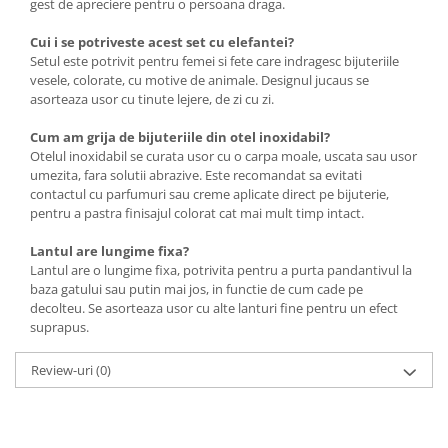
gest de apreciere pentru o persoana draga.
Cui i se potriveste acest set cu elefantei?
Setul este potrivit pentru femei si fete care indragesc bijuteriile
vesele, colorate, cu motive de animale. Designul jucaus se
asorteaza usor cu tinute lejere, de zi cu zi.
Cum am grija de bijuteriile din otel inoxidabil?
Otelul inoxidabil se curata usor cu o carpa moale, uscata sau usor
umezita, fara solutii abrazive. Este recomandat sa evitati
contactul cu parfumuri sau creme aplicate direct pe bijuterie,
pentru a pastra finisajul colorat cat mai mult timp intact.
Lantul are lungime fixa?
Lantul are o lungime fixa, potrivita pentru a purta pandantivul la
baza gatului sau putin mai jos, in functie de cum cade pe
decolteu. Se asorteaza usor cu alte lanturi fine pentru un efect
suprapus.
Review-uri
(0)