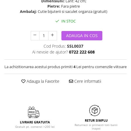
Dimensiuni:
Lant: 42 cm;
Pietre:
Fara pietre
Ambalaj:
Cutie bijuterii si saculet organza (gratuit)
IN STOC
ADAUGA IN COS
Cod Produs:
SSL0037
Ai nevoie de ajutor?
0722 222 608
La achizitionarea acestui produs primiti
4
Lei pentru comenzile viitoare
Adauga la Favorite
Cere informatii
RETUR SIMPLU
LIVRARE GRATUITA
Returnezi si primesti toti banii
Gratuit pt. comenzi >200 lei
inapoi