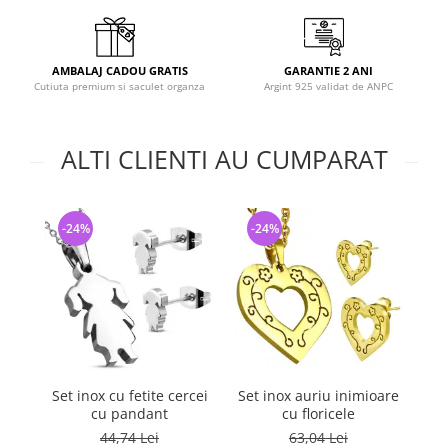
AMBALAJ CADOU GRATIS
GARANTIE 2 ANI
Cutiuta premium si saculet organza
Argint 925 validat de ANPC
ALTI CLIENTI AU CUMPARAT
-24%
-24%
-
Set inox cu fetite cercei
Set inox auriu inimioare
cu pandant
cu floricele
44,74 Lei
63,04 Lei