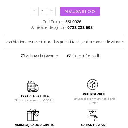
ADAUGA IN COS
Cod Produs:
SSL0026
Ai nevoie de ajutor?
0722 222 608
La achizitionarea acestui produs primiti
4
Lei pentru comenzile viitoare
Adauga la Favorite
Cere informatii
RETUR SIMPLU
LIVRARE GRATUITA
Returnezi si primesti toti banii
Gratuit pt. comenzi >200 lei
inapoi
AMBALAJ CADOU GRATIS
GARANTIE 2 ANI