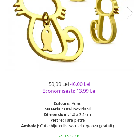
Bijuterii argint cu pietre
Pandantive mireasa
semipretioase
Bijuterii de Lux
Bijuterii argint placat cu aur
Bijuterii gotice si rock
Bijuterii argint cu diverse
Bijuterii Handmade
materiale
Bijuterii fantezie
Bijuterii argint cu murano
Casete si cutii de bijuterii
Bijuterii tungsten
Accesorii Piele
Cadouri
59,99 Lei
46,00 Lei
Solutii si lavete de curatare
Economisesti:
13,99
Lei
bijuterii argint
Culoare:
Auriu
Material:
Otel inoxidabil
Dimensiuni:
1,8 x 3,5 cm
Pietre:
Fara pietre
Ambalaj:
Cutie bijuterii si saculet organza (gratuit)
IN STOC