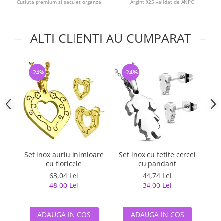
Cutiuta premium si saculet organza
Argint 925 validat de ANPC
ALTI CLIENTI AU CUMPARAT
-24%
-24%
-
Set inox auriu inimioare
Set inox cu fetite cercei
S
cu floricele
cu pandant
63,04 Lei
44,74 Lei
48,00 Lei
34,00 Lei
ADAUGA IN COS
ADAUGA IN COS