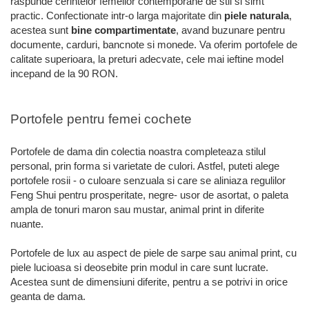
raspunde cerintelor femeilor contemporane de stil si simt
practic. Confectionate intr-o larga majoritate din
piele naturala
,
acestea sunt
bine compartimentate
, avand buzunare pentru
documente, carduri, bancnote si monede. Va oferim portofele de
calitate superioara, la preturi adecvate, cele mai ieftine model
incepand de la 90 RON.
Portofele pentru femei cochete
Portofele de dama din colectia noastra completeaza stilul
personal, prin forma si varietate de culori. Astfel, puteti alege
portofele rosii - o culoare senzuala si care se aliniaza regulilor
Feng Shui pentru prosperitate, negre- usor de asortat, o paleta
ampla de tonuri maron sau mustar, animal print in diferite
nuante.
Portofele de lux au aspect de piele de sarpe sau animal print, cu
piele lucioasa si deosebite prin modul in care sunt lucrate.
Acestea sunt de dimensiuni diferite, pentru a se potrivi in orice
geanta de dama.