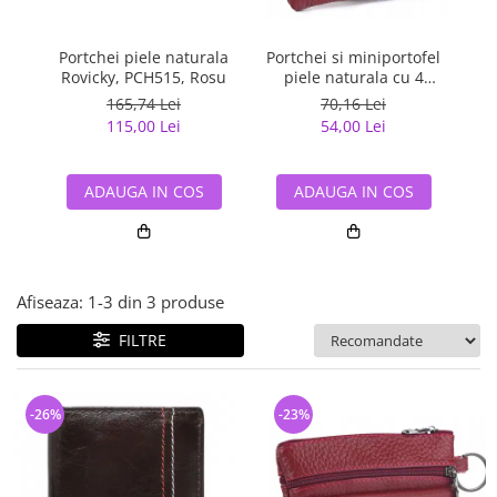
Bijuterii argint cu pietre
Pandantive mireasa
semipretioase
Bijuterii de Lux
Bijuterii argint placat cu aur
Portchei piele naturala
Portchei si miniportofel
Po
Bijuterii gotice si rock
Rovicky, PCH515, Rosu
piele naturala cu 4
Bijuterii argint cu diverse
compartimente ,
m
Bijuterii Handmade
165,74 Lei
70,16 Lei
materiale
PCH510, Rosu
115,00 Lei
54,00 Lei
Bijuterii fantezie
Bijuterii argint cu murano
Casete si cutii de bijuterii
ADAUGA IN COS
ADAUGA IN COS
Bijuterii tungsten
Accesorii Piele
Cadouri
Afiseaza:
1-
3
din
3
produse
Solutii si lavete de curatare
bijuterii argint
FILTRE
-26%
-23%