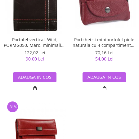
Portofel vertical, Wild,
Portchei si miniportofel piele
PORMG050, Maro, minimalist,
naturala cu 4 compartimente ,
din piele naturala
PCH510, Rosu
122,02 Lei
70,16 Lei
90,00 Lei
54,00 Lei
ADAUGA IN COS
ADAUGA IN COS
-31%