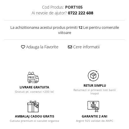
Cod Produs:
PORT105
Ai nevoie de ajutor?
0722 222 608
La achizitionarea acestui produs primiti
12
Lei pentru comenzile
viitoare
Adauga la Favorite
Cere informatii
RETUR SIMPLU
LIVRARE GRATUITA
Returnezi si primesti toti banii
Gratuit pt. comenzi >200 lei
inapoi
AMBALAJ CADOU GRATIS
GARANTIE 2 ANI
Cutiuta premium si saculet organza
Argint 925 validat de ANPC