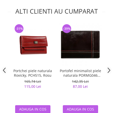
ALTI CLIENTI AU CUMPARAT
-31%
-39%
-
Portchei piele naturala
Portofel minimalist piele
Po
Rovicky, PCH515, Rosu
naturala PORMG046
Maron, cu portcard
m
165,74 Lei
142,35 Lei
detasabil
115,00 Lei
87,00 Lei
ADAUGA IN COS
ADAUGA IN COS