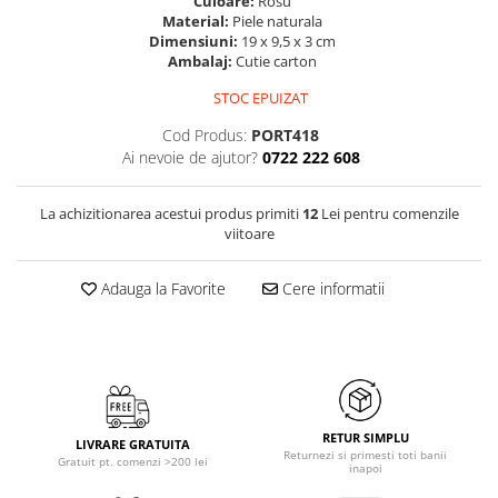
Culoare:
Rosu
Material:
Piele naturala
Dimensiuni:
19 x 9,5 x 3 cm
Ambalaj:
Cutie carton
STOC EPUIZAT
Cod Produs:
PORT418
Ai nevoie de ajutor?
0722 222 608
La achizitionarea acestui produs primiti
12
Lei pentru comenzile
viitoare
Adauga la Favorite
Cere informatii
RETUR SIMPLU
LIVRARE GRATUITA
Returnezi si primesti toti banii
Gratuit pt. comenzi >200 lei
inapoi