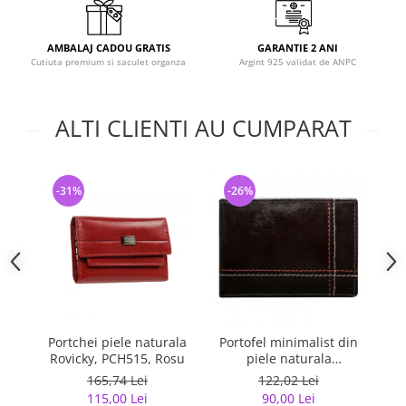
AMBALAJ CADOU GRATIS
GARANTIE 2 ANI
Cutiuta premium si saculet organza
Argint 925 validat de ANPC
ALTI CLIENTI AU CUMPARAT
-31%
-26%
-
Portchei piele naturala
Portofel minimalist din
Cu
Rovicky, PCH515, Rosu
piele naturala
M
PORMG047
(f
165,74 Lei
122,02 Lei
115,00 Lei
90,00 Lei