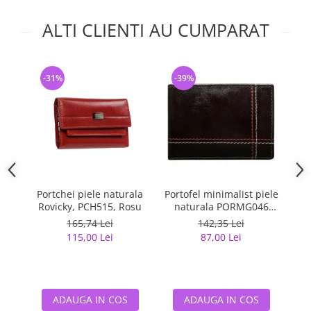
ALTI CLIENTI AU CUMPARAT
-31%
-39%
-
Portchei piele naturala
Portofel minimalist piele
Po
Rovicky, PCH515, Rosu
naturala PORMG046
Maron, cu portcard
m
165,74 Lei
142,35 Lei
detasabil
115,00 Lei
87,00 Lei
ADAUGA IN COS
ADAUGA IN COS