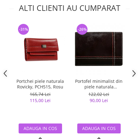
ALTI CLIENTI AU CUMPARAT
-31%
-26%
-
Portchei piele naturala
Portofel minimalist din
Cu
Rovicky, PCH515, Rosu
piele naturala
M
PORMG047
(f
165,74 Lei
122,02 Lei
115,00 Lei
90,00 Lei
ADAUGA IN COS
ADAUGA IN COS