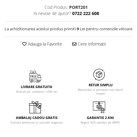
Cod Produs:
PORT201
Ai nevoie de ajutor?
0722 222 608
La achizitionarea acestui produs primiti
9
Lei pentru comenzile viitoare
Adauga la Favorite
Cere informatii
RETUR SIMPLU
LIVRARE GRATUITA
Returnezi si primesti toti banii
Gratuit pt. comenzi >200 lei
inapoi
AMBALAJ CADOU GRATIS
GARANTIE 2 ANI
Cutiuta premium si saculet organza
Argint 925 validat de ANPC