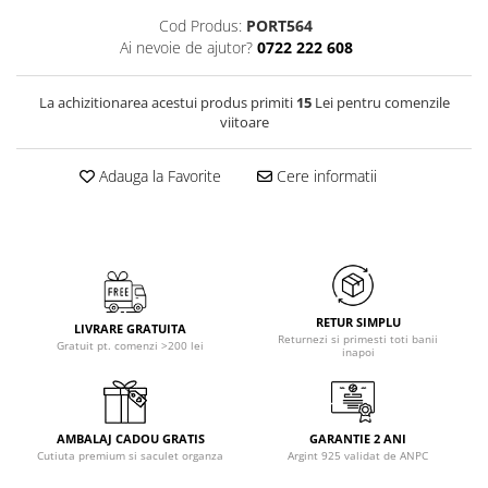
Cod Produs:
PORT564
Ai nevoie de ajutor?
0722 222 608
La achizitionarea acestui produs primiti
15
Lei pentru comenzile
viitoare
Adauga la Favorite
Cere informatii
RETUR SIMPLU
LIVRARE GRATUITA
Returnezi si primesti toti banii
Gratuit pt. comenzi >200 lei
inapoi
AMBALAJ CADOU GRATIS
GARANTIE 2 ANI
Cutiuta premium si saculet organza
Argint 925 validat de ANPC