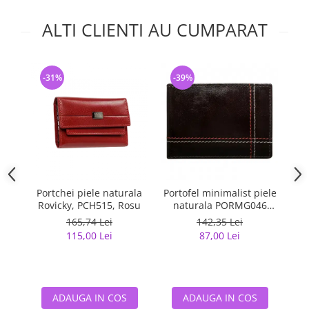
ALTI CLIENTI AU CUMPARAT
-31%
-39%
-
Portchei piele naturala
Portofel minimalist piele
Po
Rovicky, PCH515, Rosu
naturala PORMG046
Maron, cu portcard
m
165,74 Lei
142,35 Lei
detasabil
115,00 Lei
87,00 Lei
ADAUGA IN COS
ADAUGA IN COS