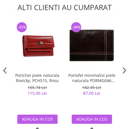
ALTI CLIENTI AU CUMPARAT
-31%
-39%
-
Portchei piele naturala
Portofel minimalist piele
Po
Rovicky, PCH515, Rosu
naturala PORMG046
Maron, cu portcard
m
165,74 Lei
142,35 Lei
detasabil
115,00 Lei
87,00 Lei
ADAUGA IN COS
ADAUGA IN COS