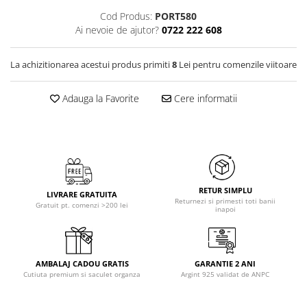
Cod Produs:
PORT580
Ai nevoie de ajutor?
0722 222 608
La achizitionarea acestui produs primiti
8
Lei pentru comenzile viitoare
Adauga la Favorite
Cere informatii
RETUR SIMPLU
LIVRARE GRATUITA
Returnezi si primesti toti banii
Gratuit pt. comenzi >200 lei
inapoi
AMBALAJ CADOU GRATIS
GARANTIE 2 ANI
Cutiuta premium si saculet organza
Argint 925 validat de ANPC