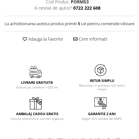
Cod Produs:
PORM53
Ai nevoie de ajutor?
0722 222 608
La achizitionarea acestui produs primiti
5
Lei pentru comenzile viitoare
Adauga la Favorite
Cere informatii
RETUR SIMPLU
LIVRARE GRATUITA
Returnezi si primesti toti banii
Gratuit pt. comenzi >200 lei
inapoi
AMBALAJ CADOU GRATIS
GARANTIE 2 ANI
Cutiuta premium si saculet organza
Argint 925 validat de ANPC