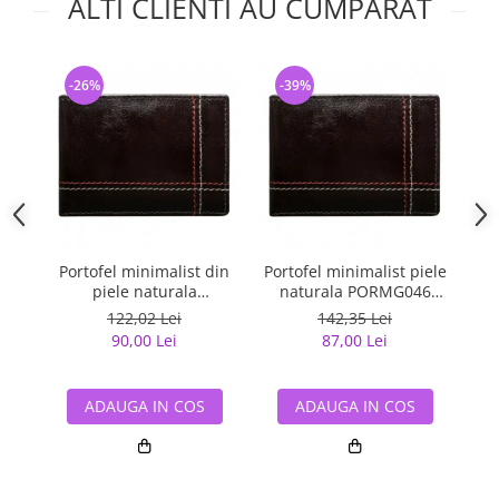
ALTI CLIENTI AU CUMPARAT
-26%
-39%
-
Portofel minimalist din
Portofel minimalist piele
Po
piele naturala
naturala PORMG046
PORMG047
Maron, cu portcard
m
122,02 Lei
142,35 Lei
detasabil
90,00 Lei
87,00 Lei
ADAUGA IN COS
ADAUGA IN COS