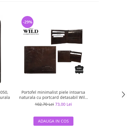
-29%
G050,
Portofel minimalist piele intoarsa
turala
naturala cu portcard detasabil Wild
PORM202 Maron
102,70 Lei
73,00 Lei
ADAUGA IN COS