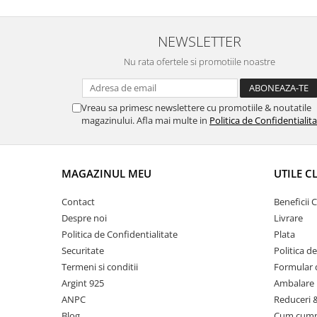
NEWSLETTER
Nu rata ofertele si promotiile noastre
Vreau sa primesc newslettere cu promotiile & noutatile
magazinului. Afla mai multe in
Politica de Confidentialit
MAGAZINUL MEU
UTILE C
Contact
Beneficii C
Despre noi
Livrare
Politica de Confidentialitate
Plata
Securitate
Politica d
Termeni si conditii
Formular 
Argint 925
Ambalare 
ANPC
Reduceri 
Blog
Cum cum