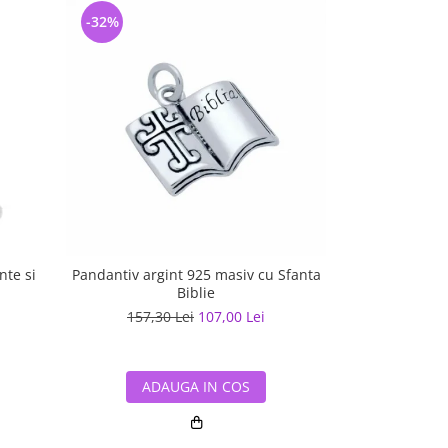
-32%
-26%
nte si
Pandantiv argint 925 masiv cu Sfanta
Pandantiv a
Biblie
157,30 Lei
107,00 Lei
157,30
ADAUGA IN COS
ADA