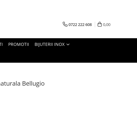
0722 222 608
0,00
TI
PROMOTII
BIJUTERII INOX
naturala Bellugio
m