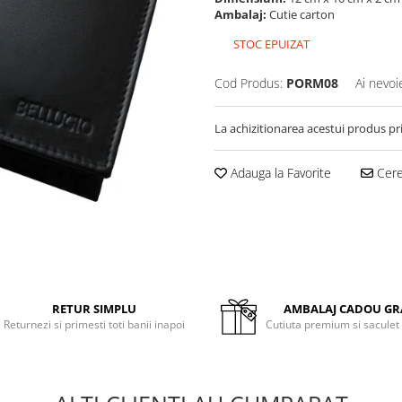
Ambalaj:
Cutie carton
STOC EPUIZAT
Cod Produs:
PORM08
Ai nevoi
La achizitionarea acestui produs pr
Adauga la Favorite
Cere 
RETUR SIMPLU
AMBALAJ CADOU GR
Returnezi si primesti toti banii inapoi
Cutiuta premium si saculet