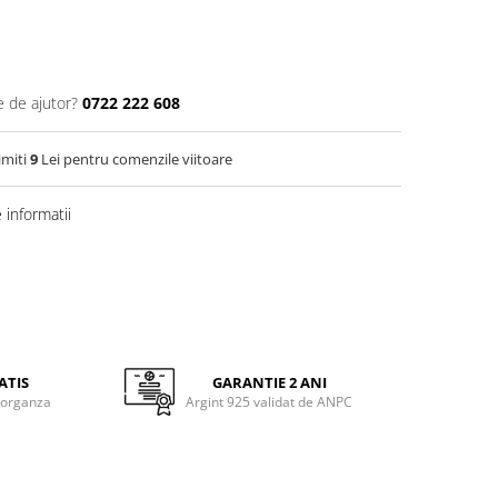
e de ajutor?
0722 222 608
imiti
9
Lei pentru comenzile viitoare
informatii
ATIS
GARANTIE 2 ANI
 organza
Argint 925 validat de ANPC