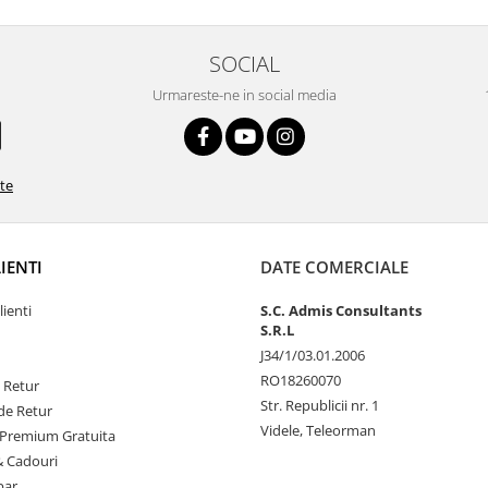
SOCIAL
Urmareste-ne in social media
ate
LIENTI
DATE COMERCIALE
lienti
S.C. Admis Consultants
S.R.L
J34/1/03.01.2006
RO18260070
e Retur
Str. Republicii nr. 1
de Retur
Videle, Teleorman
Premium Gratuita
& Cadouri
par