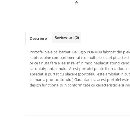
Review-uri
(0)
Descriere
Portofel piele pt. barbati Bellugio PORM08 fabricat din pi
subtire, bine compartimentat (cu multiple locuri pt. acte si 
orice tinuta fara a iesi in relief in mod neplacut atunci can
sacoului/pantalonului. Acest portofel poate fi un cadou ins
apreciat si purtat cu placere (portofelul este ambalat in cu
cu marca producatorului).Garantam ca acest portofel este d
design functional si in conformitate cu caracteristicile si im