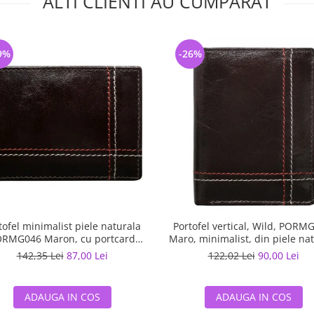
ALTI CLIENTI AU CUMPARAT
9%
-26%
tofel minimalist piele naturala
Portofel vertical, Wild, PORM
RMG046 Maron, cu portcard
Maro, minimalist, din piele na
detasabil
142,35 Lei
87,00 Lei
122,02 Lei
90,00 Lei
ADAUGA IN COS
ADAUGA IN COS