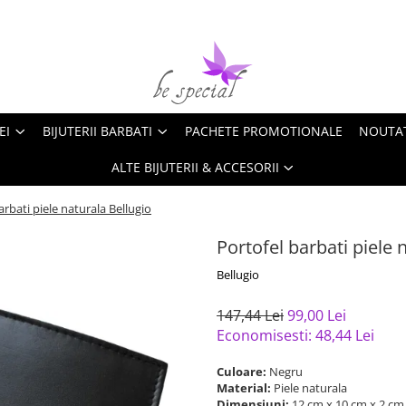
EI
BIJUTERII BARBATI
PACHETE PROMOTIONALE
NOUTA
ALTE BIJUTERII & ACCESORII
arbati piele naturala Bellugio
Portofel barbati piele 
Bellugio
147,44 Lei
99,00 Lei
Economisesti:
48,44
Lei
Culoare:
Negru
Material:
Piele naturala
Dimensiuni:
12 cm x 10 cm x 2 c