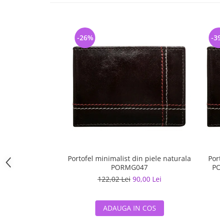
-26%
-3
Portofel minimalist din piele naturala
Por
PORMG047
PO
122,02 Lei
90,00 Lei
ADAUGA IN COS