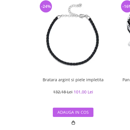
-24%
-16
Bratara argint si piele impletita
Pan
132,18 Lei
101,00 Lei
ADAUGA IN COS