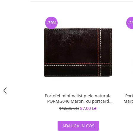
-39%
-2
Portofel minimalist piele naturala
Por
PORMG046 Maron, cu portcard
Maro
detasabil
142,35 Lei
87,00 Lei
ADAUGA IN COS