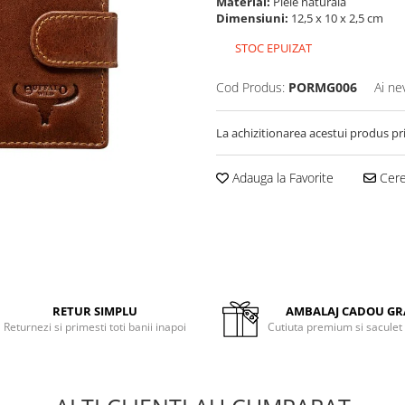
Material:
Piele naturala
Dimensiuni:
12,5 x 10 x 2,5 cm
STOC EPUIZAT
Cod Produs:
PORMG006
Ai ne
La achizitionarea acestui produs pr
Adauga la Favorite
Cere 
RETUR SIMPLU
AMBALAJ CADOU GR
Returnezi si primesti toti banii inapoi
Cutiuta premium si saculet