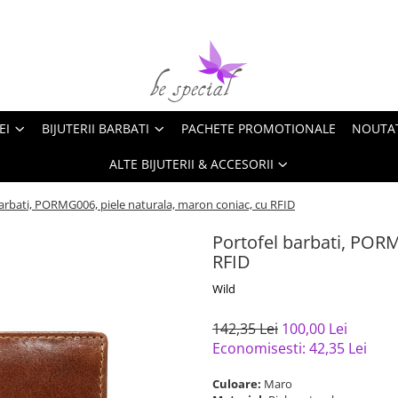
EI
BIJUTERII BARBATI
PACHETE PROMOTIONALE
NOUTA
ALTE BIJUTERII & ACCESORII
arbati, PORMG006, piele naturala, maron coniac, cu RFID
Portofel barbati, PORM
RFID
Wild
142,35 Lei
100,00 Lei
Economisesti:
42,35
Lei
Culoare:
Maro