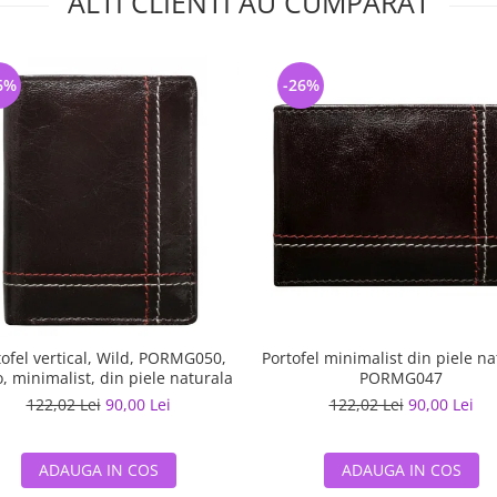
ALTI CLIENTI AU CUMPARAT
6%
-26%
tofel vertical, Wild, PORMG050,
Portofel minimalist din piele na
, minimalist, din piele naturala
PORMG047
122,02 Lei
90,00 Lei
122,02 Lei
90,00 Lei
ADAUGA IN COS
ADAUGA IN COS