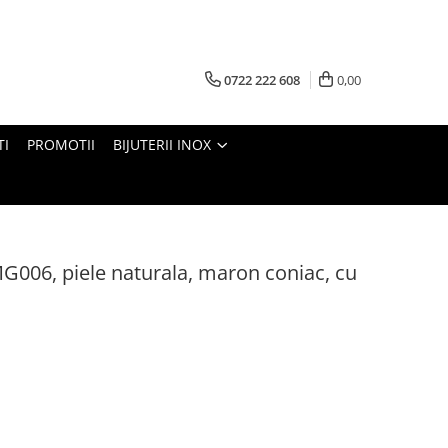
0722 222 608
0,00
TI
PROMOTII
BIJUTERII INOX
G006, piele naturala, maron coniac, cu