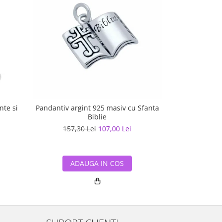
nte si
Pandantiv argint 925 masiv cu Sfanta
Pandantiv a
Biblie
157,30 Lei
107,00 Lei
157,30
ADAUGA IN COS
ADA