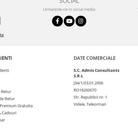
SOCIAL
Urmareste-ne in social media
ate
LIENTI
DATE COMERCIALE
lienti
S.C. Admis Consultants
S.R.L
J34/1/03.01.2006
RO18260070
e Retur
Str. Republicii nr. 1
de Retur
Videle, Teleorman
Premium Gratuita
& Cadouri
par