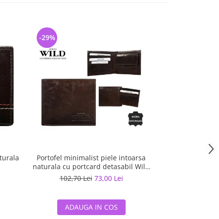
-29%
turala
Portofel minimalist piele intoarsa
naturala cu portcard detasabil Wild
PORM202 Maron
102,70 Lei
73,00 Lei
ADAUGA IN COS