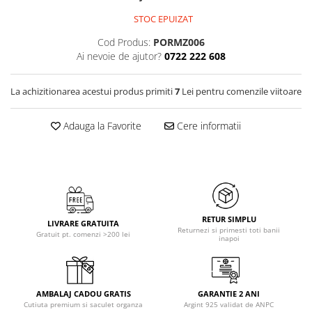
STOC EPUIZAT
Cod Produs:
PORMZ006
Ai nevoie de ajutor?
0722 222 608
La achizitionarea acestui produs primiti
7
Lei pentru comenzile viitoare
Adauga la Favorite
Cere informatii
RETUR SIMPLU
LIVRARE GRATUITA
Returnezi si primesti toti banii
Gratuit pt. comenzi >200 lei
inapoi
AMBALAJ CADOU GRATIS
GARANTIE 2 ANI
Cutiuta premium si saculet organza
Argint 925 validat de ANPC