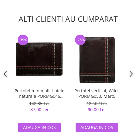
ALTI CLIENTI AU CUMPARAT
-39%
-26%
-
Portofel minimalist piele
Portofel vertical, Wild,
Po
naturala PORMG046
PORMG050, Maro,
Maron, cu portcard
minimalist, din piele
142,35 Lei
122,02 Lei
detasabil
naturala
87,00 Lei
90,00 Lei
ADAUGA IN COS
ADAUGA IN COS