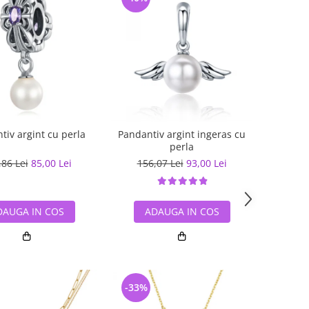
tiv argint cu perla
Pandantiv argint ingeras cu
perla
,86 Lei
85,00 Lei
156,07 Lei
93,00 Lei
DAUGA IN COS
ADAUGA IN COS
-33%