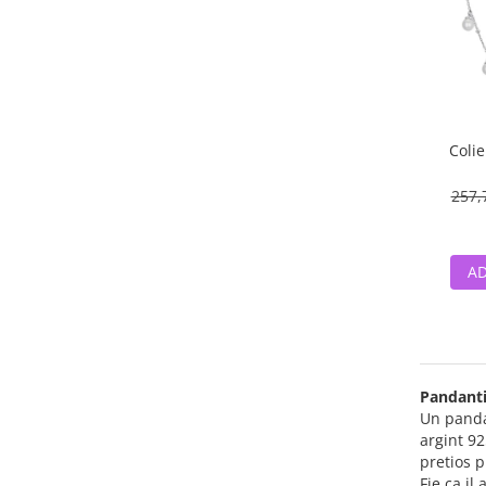
Colie
257,
AD
Pandanti
Un pandan
argint 92
pretios p
Fie ca il