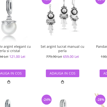
v argint elegant cu
Set argint lucrat manual cu
Pandan
erla si cristal
perla
94 Lei
121,00 Lei
779,90 Lei
659,00 Lei
130
AUGA IN COS
ADAUGA IN COS
A
-24%
-28%