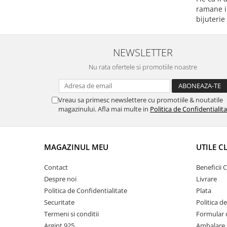
ramane in
bijuterie
NEWSLETTER
Nu rata ofertele si promotiile noastre
Vreau sa primesc newslettere cu promotiile & noutatile
magazinului. Afla mai multe in
Politica de Confidentialit
MAGAZINUL MEU
UTILE C
Contact
Beneficii C
Despre noi
Livrare
Politica de Confidentialitate
Plata
Securitate
Politica d
Termeni si conditii
Formular 
Argint 925
Ambalare 