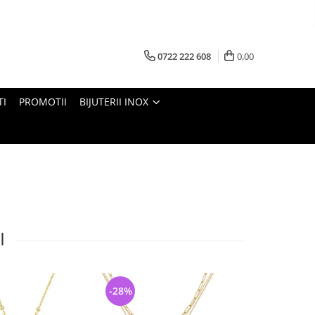
0722 222 608
0,00
TI
PROMOTII
BIJUTERII INOX
I
-28%
-24%