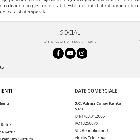
totdeauna un gest memorabil. Este un simbol al rafinamentului clas
 delicata si atemporala.
SOCIAL
Urmareste-ne in social media
ate
LIENTI
DATE COMERCIALE
lienti
S.C. Admis Consultants
S.R.L
J34/1/03.01.2006
RO18260070
e Retur
Str. Republicii nr. 1
de Retur
Videle, Teleorman
Premium Gratuita