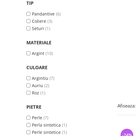
Bijuterii argint cu pietre
Pandantive mireasa
TIP
semipretioase
Bijuterii de Lux
Pandantive
(6)
Bijuterii argint placat cu aur
Bijuterii gotice si rock
Coliere
(3)
Bijuterii argint cu diverse
Bijuterii Handmade
Seturi
(1)
materiale
Bijuterii fantezie
Bijuterii argint cu murano
MATERIALE
Casete si cutii de bijuterii
Argint
(10)
Bijuterii tungsten
Accesorii Piele
CULOARE
Cadouri
Argintiu
(7)
Solutii si lavete de curatare
Auriu
(2)
bijuterii argint
Roz
(1)
Afiseaza:
PIETRE
Perle
(7)
Perla sintetica
(1)
Perle sintetice
(1)
-24%