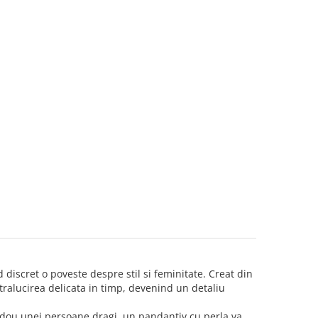
discret o poveste despre stil si feminitate. Creat din
stralucirea delicata in timp, devenind un detaliu
i cadou unei persoane dragi, un pandantiv cu perla va