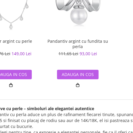
r argint cu perle
Pandantiv argint cu fundita su
perla
76 Lei
149,00 Lei
111,65 Lei
93,00 Lei
AUGA IN COS
ADAUGA IN COS
ve cu perle – simboluri ale elegantei autentice
tiv cu perla aduce un plus de rafinament fiecarei tinute, spunand 
5 si finisat cu placaj de rodiu sau aur de 14K/18K, el isi pastreaza 
urtat cu bucurie.
 alegi pentru tine, ca expresie a elegantei personale, fie ca il ofer