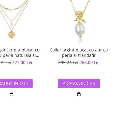
rgint triplu placat cu
Colier argint placat cu aur cu
u perla naturala si
perla si trandafir
ndantiv masiv
01 Lei
527,00 Lei
395,24 Lei
263,00 Lei
DAUGA IN COS
ADAUGA IN COS