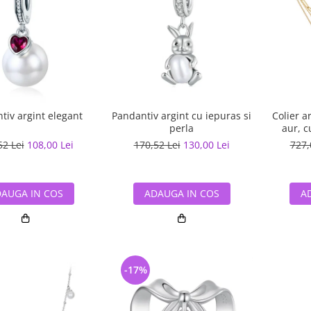
tiv argint elegant
Pandantiv argint cu iepuras si
Colier a
perla
aur, c
pa
52 Lei
108,00 Lei
170,52 Lei
130,00 Lei
727,
AUGA IN COS
ADAUGA IN COS
A
-17%