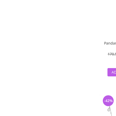
Pandan
170,
AD
-42%