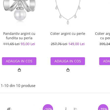
Pandantiv argint cu
Colier argint cu perle
Colier ar
fundita su perla
cu per
111,65 Lei
93,00 Lei
257,76 Lei
149,00 Lei
395,24
ADAUGA IN COS
ADAUGA IN COS
ADA
1-
10
din
10
produse
-16%
-35%