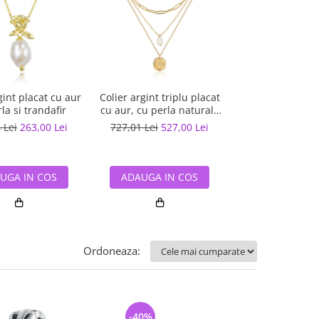
gint placat cu aur
Colier argint triplu placat
Pandantiv arg
la si trandafir
cu aur, cu perla naturala
iepuras si 
si pandantiv masiv
 Lei
263,00 Lei
727,01 Lei
527,00 Lei
170,52 Lei
130
UGA IN COS
ADAUGA IN COS
ADAUGA IN
Ordoneaza:
-40%