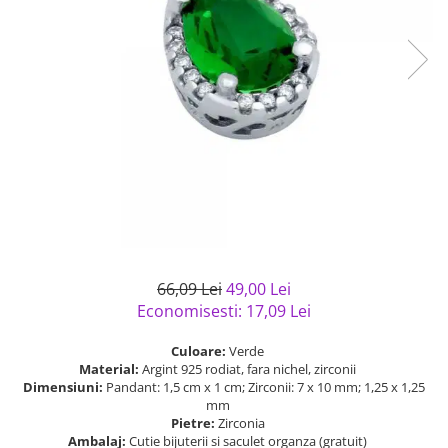
Bijuterii argint cu pietre
Pandantive mireasa
semipretioase
Bijuterii de Lux
Bijuterii argint placat cu aur
Bijuterii gotice si rock
Bijuterii argint cu diverse
Bijuterii Handmade
materiale
Bijuterii fantezie
Bijuterii argint cu murano
Casete si cutii de bijuterii
Bijuterii tungsten
Accesorii Piele
Cadouri
Solutii si lavete de curatare
66,09 Lei
49,00 Lei
bijuterii argint
Economisesti:
17,09
Lei
Culoare:
Verde
Material:
Argint 925 rodiat, fara nichel, zirconii
Dimensiuni:
Pandant: 1,5 cm x 1 cm; Zirconii: 7 x 10 mm; 1,25 x 1,25
mm
Pietre:
Zirconia
Ambalaj:
Cutie bijuterii si saculet organza (gratuit)