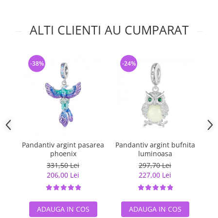
ALTI CLIENTI AU CUMPARAT
-38%
-24%
-
Pandantiv argint pasarea
Pandantiv argint bufnita
Tal
phoenix
luminoasa
331,50 Lei
297,70 Lei
206,00 Lei
227,00 Lei
ADAUGA IN COS
ADAUGA IN COS