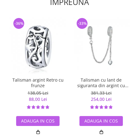
IMPREUNA
-36%
-33%
Talisman argint Retro cu
Talisman cu lant de
frunze
siguranta din argint cu
inimioara placat cu rodiu
138,05 Lei
381,33 Lei
88,00 Lei
254,00 Lei
ADAUGA IN COS
ADAUGA IN COS