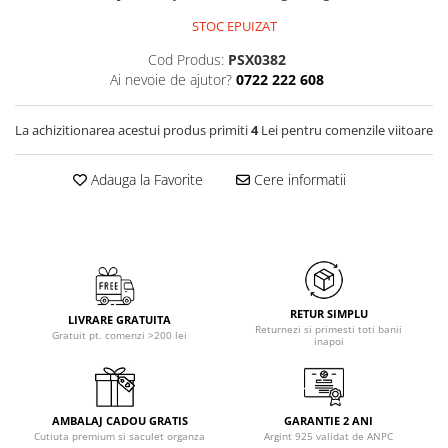
STOC EPUIZAT
Cod Produs:
PSX0382
Ai nevoie de ajutor?
0722 222 608
La achizitionarea acestui produs primiti
4
Lei pentru comenzile viitoare
Adauga la Favorite
Cere informatii
RETUR SIMPLU
LIVRARE GRATUITA
Returnezi si primesti toti banii
Gratuit pt. comenzi >200 lei
inapoi
AMBALAJ CADOU GRATIS
GARANTIE 2 ANI
Cutiuta premium si saculet organza
Argint 925 validat de ANPC