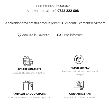
Cod Produs:
PSX0349
Ai nevoie de ajutor?
0722 222 608
La achizitionarea acestui produs primiti
3
Lei pentru comenzile viitoare
Adauga la Favorite
Cere informatii
RETUR SIMPLU
LIVRARE GRATUITA
Returnezi si primesti toti banii
Gratuit pt. comenzi >200 lei
inapoi
AMBALAJ CADOU GRATIS
GARANTIE 2 ANI
Cutiuta premium si saculet organza
Argint 925 validat de ANPC