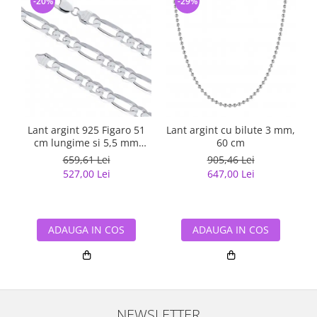
-20%
-29%
Lant argint 925 Figaro 51
Lant argint cu bilute 3 mm,
cm lungime si 5,5 mm
60 cm
latime, Classical You
659,61 Lei
905,46 Lei
LSX0202
527,00 Lei
647,00 Lei
ADAUGA IN COS
ADAUGA IN COS
NEWSLETTER