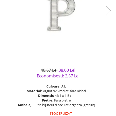
Bijuterii argint cu pietre
Pandantive mireasa
semipretioase
Bijuterii de Lux
Bijuterii argint placat cu aur
Bijuterii gotice si rock
Bijuterii argint cu diverse
Bijuterii Handmade
materiale
Bijuterii fantezie
Bijuterii argint cu murano
Casete si cutii de bijuterii
Bijuterii tungsten
Accesorii Piele
Cadouri
40,67 Lei
38,00 Lei
Solutii si lavete de curatare
Economisesti:
2,67
Lei
bijuterii argint
Culoare:
Alb
Material:
Argint 925 rodiat, fara nichel
Dimensiuni:
1 x 1,5 cm
Pietre:
Fara pietre
Ambalaj:
Cutie bijuterii si saculet organza (gratuit)
STOC EPUIZAT