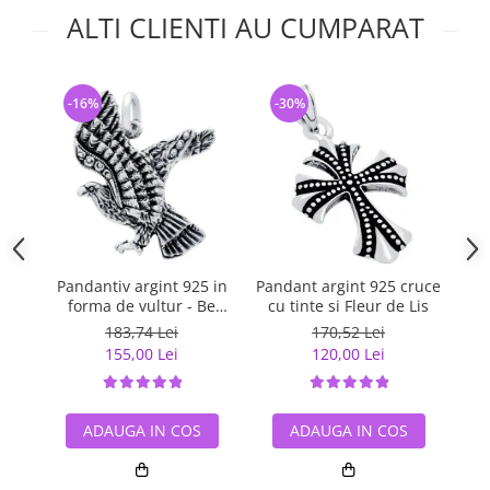
ALTI CLIENTI AU CUMPARAT
-16%
-30%
-
Pandantiv argint 925 in
Pandant argint 925 cruce
Pa
forma de vultur - Be
cu tinte si Fleur de Lis
Daring
183,74 Lei
170,52 Lei
155,00 Lei
120,00 Lei
ADAUGA IN COS
ADAUGA IN COS