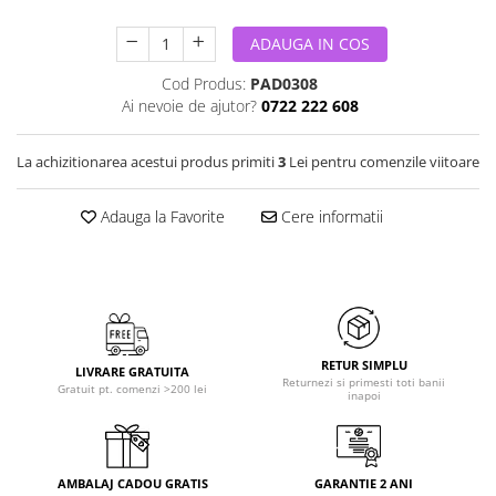
ADAUGA IN COS
Cod Produs:
PAD0308
Ai nevoie de ajutor?
0722 222 608
La achizitionarea acestui produs primiti
3
Lei pentru comenzile viitoare
Adauga la Favorite
Cere informatii
RETUR SIMPLU
LIVRARE GRATUITA
Returnezi si primesti toti banii
Gratuit pt. comenzi >200 lei
inapoi
AMBALAJ CADOU GRATIS
GARANTIE 2 ANI