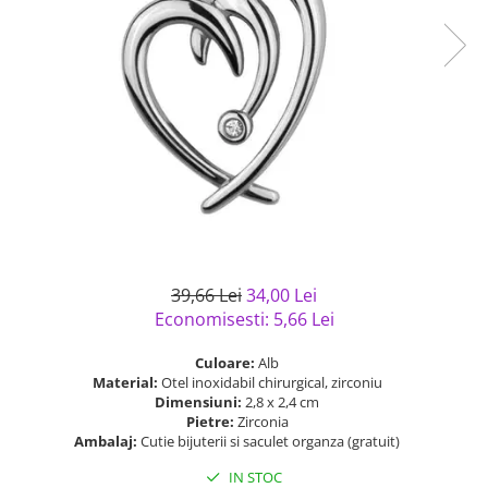
Bijuterii argint cu pietre
Pandantive mireasa
semipretioase
Bijuterii de Lux
Bijuterii argint placat cu aur
Bijuterii gotice si rock
Bijuterii argint cu diverse
Bijuterii Handmade
materiale
Bijuterii fantezie
Bijuterii argint cu murano
Casete si cutii de bijuterii
Bijuterii tungsten
Accesorii Piele
Cadouri
39,66 Lei
34,00 Lei
Solutii si lavete de curatare
Economisesti:
5,66
Lei
bijuterii argint
Culoare:
Alb
Material:
Otel inoxidabil chirurgical, zirconiu
Dimensiuni:
2,8 x 2,4 cm
Pietre:
Zirconia
Ambalaj:
Cutie bijuterii si saculet organza (gratuit)
IN STOC