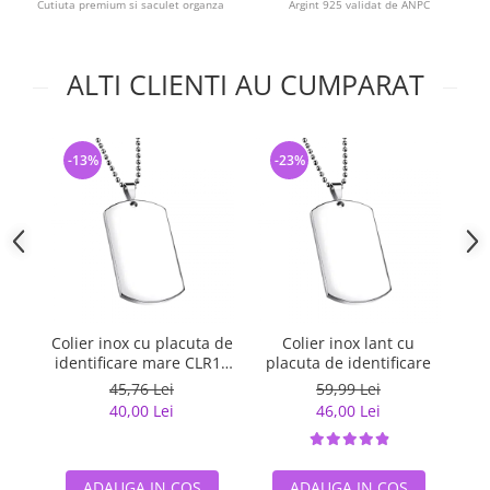
Cutiuta premium si saculet organza
Argint 925 validat de ANPC
ALTI CLIENTI AU CUMPARAT
-13%
-23%
Colier inox cu placuta de
Colier inox lant cu
P
identificare mare CLR13
placuta de identificare
cu lant militar
45,76 Lei
59,99 Lei
40,00 Lei
46,00 Lei
ADAUGA IN COS
ADAUGA IN COS