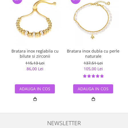
Bratara inox reglabila cu
Bratara inox dubla cu perle
B
bilute si zirconii
naturale
115,13 Lei
137,51 Lei
86,00 Lei
105,00 Lei
ADAUGA IN COS
ADAUGA IN COS
NEWSLETTER