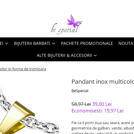
EI
BIJUTERII BARBATI
PACHETE PROMOTIONALE
NOUTA
ALTE BIJUTERII & ACCESORII
olor in forma de inimioara
Pandant inox multicolo
BeSpecial
58,97 Lei
39,00 Lei
Economisesti:
19,97
Lei
Fie ca il porti ziua sau seara, acest
geometrice de galben, verde, albastr
partea de jos, aducand un contrast p