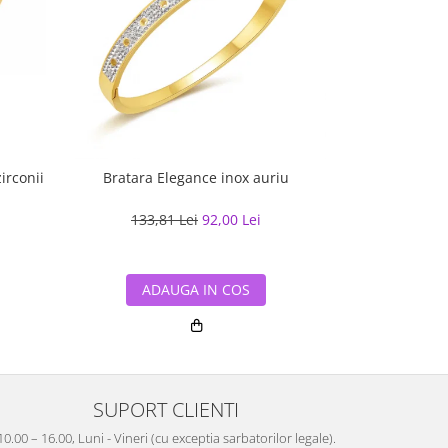
irconii
Bratara Elegance inox auriu
Bratara tennis i
133,81 Lei
92,00 Lei
100,6
ADAUGA IN COS
ADA
SUPORT CLIENTI
10.00 – 16.00, Luni - Vineri (cu exceptia sarbatorilor legale).