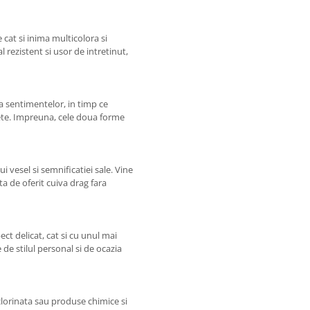
 cat si inima multicolora si
l rezistent si usor de intretinut,
a sentimentelor, in timp ce
rete. Impreuna, cele doua forme
 vesel si semnificatiei sale. Vine
a de oferit cuiva drag fara
ct delicat, cat si cu unul mai
de stilul personal si de ocazia
clorinata sau produse chimice si