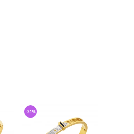
-31%
-21%