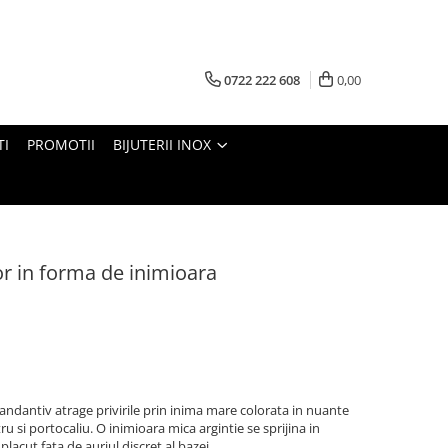
0722 222 608
0,00
TI
PROMOTII
BIJUTERII INOX
r in forma de inimioara
 pandantiv atrage privirile prin inima mare colorata in nuante
u si portocaliu. O inimioara mica argintie se sprijina in
lacut fata de auriul discret al bazei.