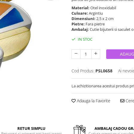
Material:
Otel inoxidabil
Culoare:
Argintiu
Dimensiuni:
2,5 x 2 cm
Pietre:
Fara pietre
Ambalaj:
Cutie bijuterii si saculet 
IN STOC
ADAUG
Cod Produs:
PSL0658
Ai nevoi
La achizitionarea acestui produs pr
Adauga la Favorite
Cere 
RETUR SIMPLU
AMBALAJ CADOU GR
Returnezi si primesti toti banii inapoi
Cutiuta premium si saculet