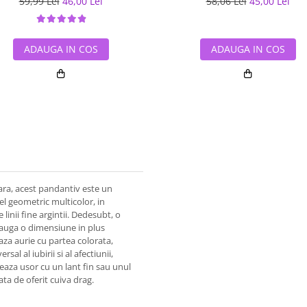
59,99 Lei
46,00 Lei
58,06 Lei
45,00 Lei
ADAUGA IN COS
ADAUGA IN COS
seara, acest pandantiv este un
el geometric multicolor, in
linii fine argintii. Dedesubt, o
dauga o dimensiune in plus
aza aurie cu partea colorata,
al al iubirii si al afectiunii,
teaza usor cu un lant fin sau unul
ata de oferit cuiva drag.