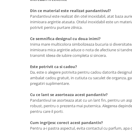
Din ce material este realizat pandantivul?
Pandantivul este realizat din otel inoxidabil, atat baza aurie
inimioara argintie atasata. Otelul inoxidabil este un materia
potrivit pentru purtare zilnica.
Ce semnifica designul cu doua inimi?
Inima mare multicolora simbolizeaza bucuria si diversitate
inimioara mica argintie aduce o nota de afectiune si tand
transmit ideea de iubire completa si sincera.
Este potrivit ca si cadou?
Da, este o alegere potrivita pentru cadou datorita designului
ambalat cadou gratuit, in cutiuta cu saculet de organza, gat
pregatiri suplimentare.
Cu ce lant se asorteaza acest pandantiv?
Pandantivul se asorteaza atat cu un lant fin, pentru un aspe
robust, pentru o prezenta mai puternica. Alegerea depinde 
pentru care il porti.
Cum ingrijesc corect acest pandantiv?
Pentru a-i pastra aspectul, evita contactul cu parfum, apa 