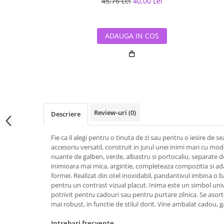
45,76 Lei
40,00 Lei
ADAUGA IN COS
Review-uri
(0)
Descriere
Fie ca il alegi pentru o tinuta de zi sau pentru o iesire de 
accesoriu versatil, construit in jurul unei inimi mari cu mod
nuante de galben, verde, albastru si portocaliu, separate de 
inimioara mai mica, argintie, completeaza compozitia si a
formei. Realizat din otel inoxidabil, pandantivul imbina o b
pentru un contrast vizual placut. Inima este un simbol univers
potrivit pentru cadouri sau pentru purtare zilnica. Se asor
mai robust, in functie de stilul dorit. Vine ambalat cadou, g
Intrebari frecvente