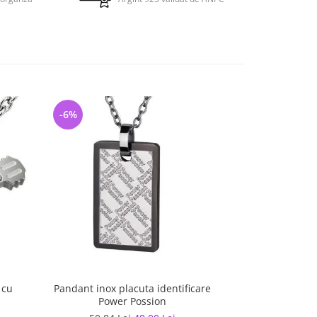
-6%
-21%
 cu
Pandant inox placuta identificare
Pandant otel ino
Power Possion
cu 