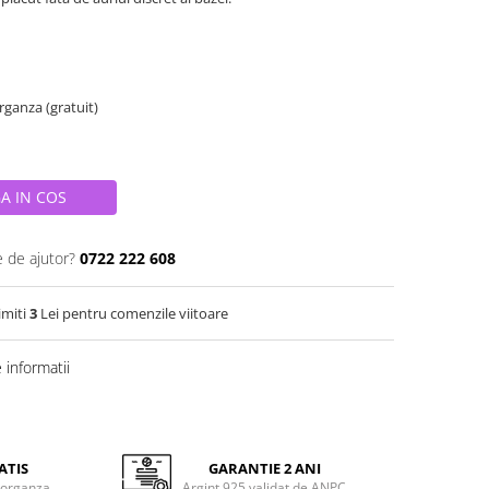
organza (gratuit)
A IN COS
e de ajutor?
0722 222 608
imiti
3
Lei pentru comenzile viitoare
informatii
ATIS
GARANTIE 2 ANI
 organza
Argint 925 validat de ANPC