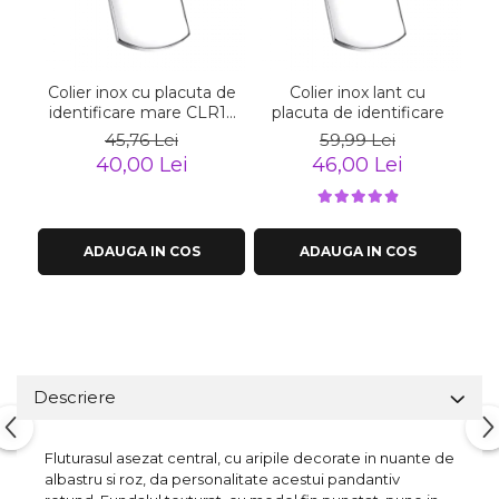
Colier inox cu placuta de
Colier inox lant cu
identificare mare CLR13
placuta de identificare
cu lant militar
45,76 Lei
59,99 Lei
40,00 Lei
46,00 Lei
ADAUGA IN COS
ADAUGA IN COS
Descriere
Fluturasul asezat central, cu aripile decorate in nuante de
albastru si roz, da personalitate acestui pandantiv