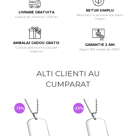
RETUR SIMPLU
LIVRARE GRATUITA
Returnezi si primesti toti banii
Gratuit pt. comenzi >200 lei
inapoi
AMBALAJ CADOU GRATIS
GARANTIE 2 ANI
Cutiuta premium si saculet
Argint 925 validat de ANPC
organza
ALTI CLIENTI AU
CUMPARAT
-13%
-23%