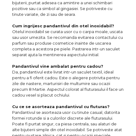
bijuterii, purtat adesea ca amintire a unei schimbari
pozitive sau ca simbol al gingasiei. Se potriveste cu
tinute variate, de zi sau de seara.
Cum ingrijesc pandantivul din otel inoxidabil?
Otelul inoxidabil se curata usor cu o carpa moale, uscata
sau usor umezita. Se recomanda evitarea contactului cu
parfum sau produse cosmetice inainte de uscarea
completa a acestora pe piele. Pastrarea intr-un saculet
separat ajuta la mentinerea aspectului initial.
Pandantivul vine ambalat pentru cadou?
Da, pandantivul este livrat intr-un saculet textil, ideal
pentru a fi oferit cadou. Este o alegere potrivita pentru
zile de nastere, marturisiri de multumire sau ocazii
precum 8 Martie. Aspectul colorat al fluturasului il face un
cadou vesel si placut ochiului.
Cu ce se asorteaza pandantivul cu fluturas?
Pandantivul se asorteaza usor cu tinute casual, datorita
formei rotunde si a culorilor discrete ale fluturasului.
Poate fi purtat singur, ca piesa centrala, sau alaturi de
alte bijuterii simple din otel inoxidabil. Se potriveste atat
pentru purtare zilnica, cat si pentru ocazii speciale.