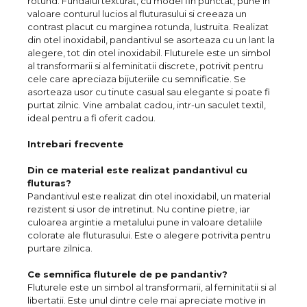
rotund. Fundalul texturat, cu model fin punctat, pune in
valoare conturul lucios al fluturasului si creeaza un
contrast placut cu marginea rotunda, lustruita. Realizat
din otel inoxidabil, pandantivul se asorteaza cu un lant la
alegere, tot din otel inoxidabil. Fluturele este un simbol
al transformarii si al feminitatii discrete, potrivit pentru
cele care apreciaza bijuteriile cu semnificatie. Se
asorteaza usor cu tinute casual sau elegante si poate fi
purtat zilnic. Vine ambalat cadou, intr-un saculet textil,
ideal pentru a fi oferit cadou.
Intrebari frecvente
Din ce material este realizat pandantivul cu
fluturas?
Pandantivul este realizat din otel inoxidabil, un material
rezistent si usor de intretinut. Nu contine pietre, iar
culoarea argintie a metalului pune in valoare detaliile
colorate ale fluturasului. Este o alegere potrivita pentru
purtare zilnica.
Ce semnifica fluturele de pe pandantiv?
Fluturele este un simbol al transformarii, al feminitatii si al
libertatii. Este unul dintre cele mai apreciate motive in