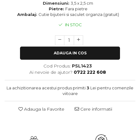
Dimensiuni:
3,5 x 2,5 cm
Pietre:
Fara pietre
Ambalaj:
Cutie bijuterii si saculet organza (gratuit)
IN STOC
ADAUGA IN COS
Cod Produs:
PSL1423
Ai nevoie de ajutor?
0722 222 608
La achizitionarea acestui produs primiti
3
Lei pentru comenzile
viitoare
Adauga la Favorite
Cere informatii