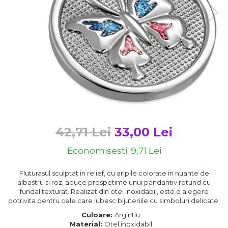
Bijuterii argint cu pietre
Pandantive mireasa
semipretioase
Bijuterii de Lux
Bijuterii argint placat cu aur
Bijuterii gotice si rock
Bijuterii argint cu diverse
Bijuterii Handmade
materiale
Bijuterii fantezie
Bijuterii argint cu murano
Casete si cutii de bijuterii
Bijuterii tungsten
Accesorii Piele
Cadouri
42,71 Lei
33,00 Lei
Solutii si lavete de curatare
Economisesti:
9,71
Lei
bijuterii argint
Fluturasul sculptat in relief, cu aripile colorate in nuante de
albastru si roz, aduce prospetime unui pandantiv rotund cu
fundal texturat. Realizat din otel inoxidabil, este o alegere
potrivita pentru cele care iubesc bijuteriile cu simboluri delicate.
Culoare:
Argintiu
Material:
Otel inoxidabil