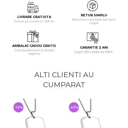
RETUR SIMPLU
LIVRARE GRATUITA
Returnezi si primesti toti banii
Gratuit pt. comenzi >200 lei
inapoi
AMBALAJ CADOU GRATIS
GARANTIE 2 ANI
Cutiuta premium si saculet
Argint 925 validat de ANPC
organza
ALTI CLIENTI AU
CUMPARAT
-13%
-23%
-