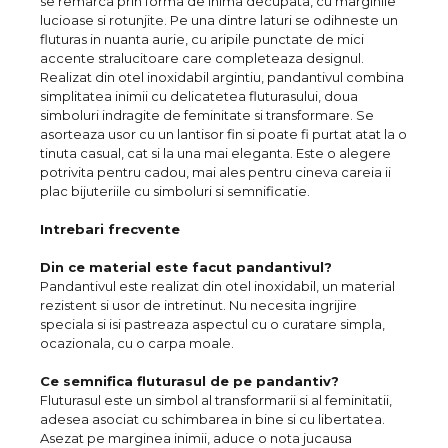
se remarca prin forma de inima decupata, cu marginile
lucioase si rotunjite. Pe una dintre laturi se odihneste un
fluturas in nuanta aurie, cu aripile punctate de mici
accente stralucitoare care completeaza designul.
Realizat din otel inoxidabil argintiu, pandantivul combina
simplitatea inimii cu delicatetea fluturasului, doua
simboluri indragite de feminitate si transformare. Se
asorteaza usor cu un lantisor fin si poate fi purtat atat la o
tinuta casual, cat si la una mai eleganta. Este o alegere
potrivita pentru cadou, mai ales pentru cineva careia ii
plac bijuteriile cu simboluri si semnificatie.
Intrebari frecvente
Din ce material este facut pandantivul?
Pandantivul este realizat din otel inoxidabil, un material
rezistent si usor de intretinut. Nu necesita ingrijire
speciala si isi pastreaza aspectul cu o curatare simpla,
ocazionala, cu o carpa moale.
Ce semnifica fluturasul de pe pandantiv?
Fluturasul este un simbol al transformarii si al feminitatii,
adesea asociat cu schimbarea in bine si cu libertatea.
Asezat pe marginea inimii, aduce o nota jucausa