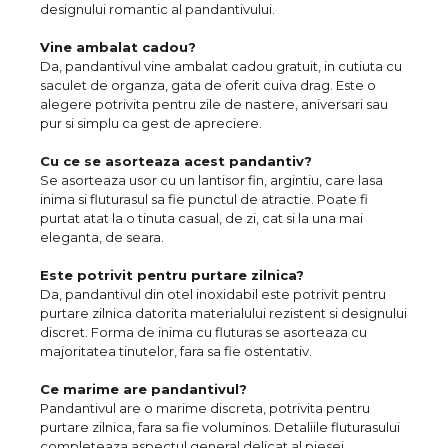
designului romantic al pandantivului.
Vine ambalat cadou?
Da, pandantivul vine ambalat cadou gratuit, in cutiuta cu
saculet de organza, gata de oferit cuiva drag. Este o
alegere potrivita pentru zile de nastere, aniversari sau
pur si simplu ca gest de apreciere.
Cu ce se asorteaza acest pandantiv?
Se asorteaza usor cu un lantisor fin, argintiu, care lasa
inima si fluturasul sa fie punctul de atractie. Poate fi
purtat atat la o tinuta casual, de zi, cat si la una mai
eleganta, de seara.
Este potrivit pentru purtare zilnica?
Da, pandantivul din otel inoxidabil este potrivit pentru
purtare zilnica datorita materialului rezistent si designului
discret. Forma de inima cu fluturas se asorteaza cu
majoritatea tinutelor, fara sa fie ostentativ.
Ce marime are pandantivul?
Pandantivul are o marime discreta, potrivita pentru
purtare zilnica, fara sa fie voluminos. Detaliile fluturasului
completeaza aspectul general delicat al piesei.