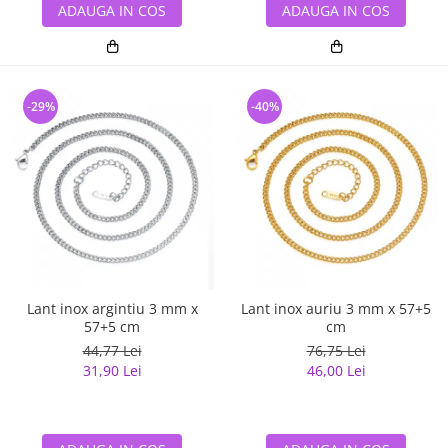
ADAUGA IN COS
ADAUGA IN COS
-29%
-40%
Lant inox argintiu 3 mm x
Lant inox auriu 3 mm x 57+5
57+5 cm
cm
44,77 Lei
76,75 Lei
31,90 Lei
46,00 Lei