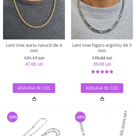
Lant inox auriu rasucit de 4
Lant inox Figaro argintiu de 5
mm
mm
131,17 Lei
170,82 Lei
47,00 Lei
39,00 Lei
ADAUGA IN COS
ADAUGA IN COS
-54%
-68%