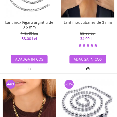
Lant inox Figaro argintiu de
Lant inox cubanez de 3 mm
3,5 mm
145,40 Lei
53,89 Lei
38,00 Lei
34,00 Lei
ADAUGA IN COS
ADAUGA IN COS
-69%
-33%