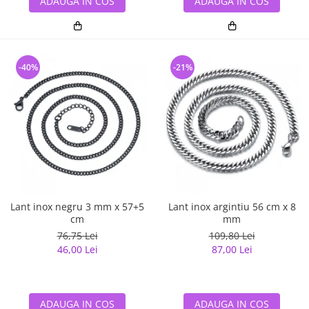
ADAUGA IN COS
ADAUGA IN COS
-40%
-21%
Lant inox negru 3 mm x 57+5
Lant inox argintiu 56 cm x 8
cm
mm
76,75 Lei
109,80 Lei
46,00 Lei
87,00 Lei
ADAUGA IN COS
ADAUGA IN COS