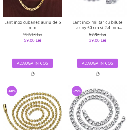
Lant inox cubanez auriu de 5
Lant inox militar cu bilute
mm
army 60 cm si 2,4 mm
grosime
192,18 Lei
57,96 Lei
59,00 Lei
39,00 Lei
ADAUGA IN COS
ADAUGA IN COS
-68%
-25%