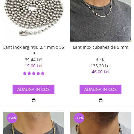
Lant inox argintiu 2,4 mm x 55
Lant inox cubanez de 5 mm
cm
39,44 Lei
de la
19,00 Lei
133,20 Lei
46,00 Lei
ADAUGA IN COS
ADAUGA IN COS
-64%
-77%