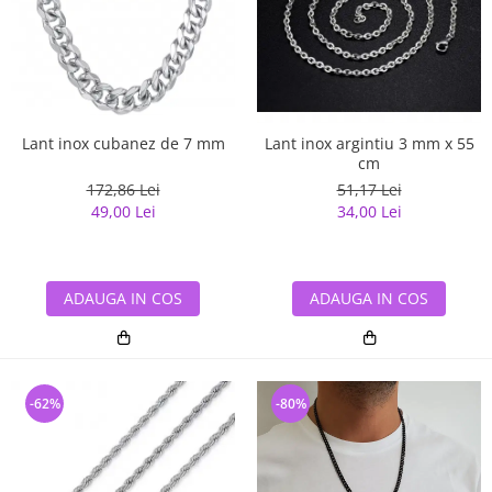
Lant inox cubanez de 7 mm
Lant inox argintiu 3 mm x 55
cm
172,86 Lei
51,17 Lei
49,00 Lei
34,00 Lei
ADAUGA IN COS
ADAUGA IN COS
-62%
-80%