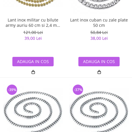
Lant inox militar cu bilute
Lant inox cuban cu zale plate
army auriu 60 cm si 2,4 mm
50 cm
grosime
121,00 Lei
50,84 Lei
39,00 Lei
38,00 Lei
ADAUGA IN COS
ADAUGA IN COS
-39%
-37%