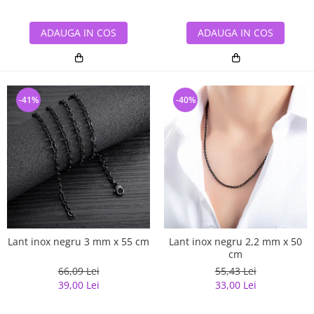
ADAUGA IN COS
ADAUGA IN COS
-41%
-40%
Lant inox negru 3 mm x 55 cm
Lant inox negru 2,2 mm x 50
cm
66,09 Lei
55,43 Lei
39,00 Lei
33,00 Lei