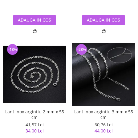
ADAUGA IN COS
ADAUGA IN COS
-18%
-28%
Lant inox argintiu 2 mm x 55
Lant inox argintiu 3 mm x 55
cm
cm
41,57 Lei
60,76 Lei
34,00 Lei
44,00 Lei