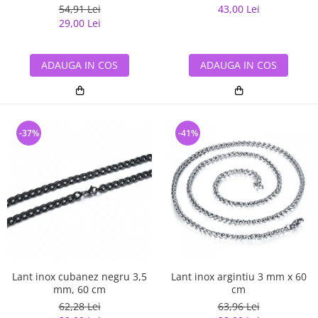
54,91 Lei
43,00 Lei
29,00 Lei
ADAUGA IN COS
ADAUGA IN COS
-37%
-41%
Lant inox cubanez negru 3,5
Lant inox argintiu 3 mm x 60
mm, 60 cm
cm
62,28 Lei
63,96 Lei