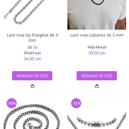
Lant inox tip franghie de 3
Lant inox cubanez de 5 mm
mm
de la
192,18 Lei
97,61 Lei
39,00 Lei
34,00 Lei
ADAUGA IN COS
ADAUGA IN COS
-53%
-32%