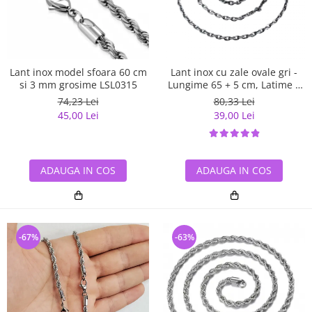
Lant inox model sfoara 60 cm
Lant inox cu zale ovale gri -
si 3 mm grosime LSL0315
Lungime 65 + 5 cm, Latime 4
mm
74,23 Lei
80,33 Lei
45,00 Lei
39,00 Lei
ADAUGA IN COS
ADAUGA IN COS
-67%
-63%