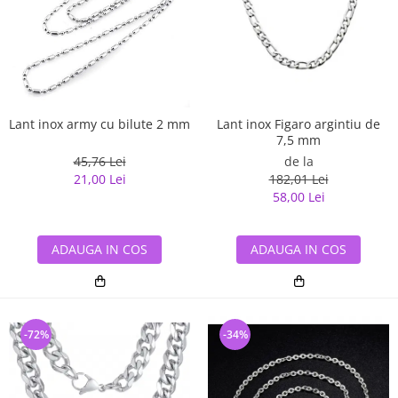
Lant inox Figaro argintiu de
Lant inox army cu bilute 2 mm
7,5 mm
de la
45,76 Lei
182,01 Lei
21,00 Lei
58,00 Lei
ADAUGA IN COS
ADAUGA IN COS
-72%
-34%