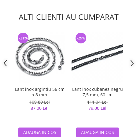
ALTI CLIENTI AU CUMPARAT
-21%
-29%
-
Lant inox argintiu 56 cm
Lant inox cubanez negru
La
x 8 mm
7,5 mm, 60 cm
109,80 Lei
111,04 Lei
87,00 Lei
79,00 Lei
ADAUGA IN COS
ADAUGA IN COS