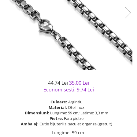
Bijuterii argint cu pietre
Pandantive mireasa
semipretioase
Bijuterii de Lux
Bijuterii argint placat cu aur
Bijuterii gotice si rock
Bijuterii argint cu diverse
Bijuterii Handmade
materiale
Bijuterii fantezie
Bijuterii argint cu murano
Casete si cutii de bijuterii
Bijuterii tungsten
Accesorii Piele
Cadouri
44,74 Lei
35,00 Lei
Solutii si lavete de curatare
Economisesti:
9,74
Lei
bijuterii argint
Culoare:
Argintiu
Material:
Otel inox
Dimensiuni:
Lungime: 59 cm; Latime: 3,3 mm
Pietre:
Fara pietre
Ambalaj:
Cutie bijuterii si saculet organza (gratuit)
Lungime
:
59 cm