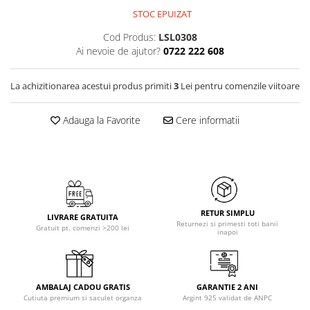
STOC EPUIZAT
Cod Produs:
LSL0308
Ai nevoie de ajutor?
0722 222 608
La achizitionarea acestui produs primiti
3
Lei pentru comenzile viitoare
Adauga la Favorite
Cere informatii
RETUR SIMPLU
LIVRARE GRATUITA
Returnezi si primesti toti banii
Gratuit pt. comenzi >200 lei
inapoi
AMBALAJ CADOU GRATIS
GARANTIE 2 ANI
Cutiuta premium si saculet organza
Argint 925 validat de ANPC