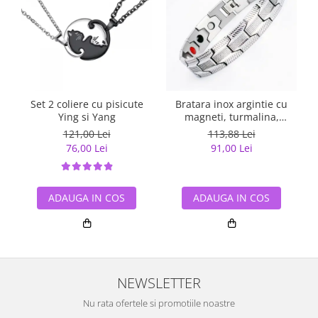
Set 2 coliere cu pisicute
Bratara inox argintie cu
Ying si Yang
magneti, turmalina,
germaniu si anioni
121,00 Lei
113,88 Lei
76,00 Lei
91,00 Lei
ADAUGA IN COS
ADAUGA IN COS
NEWSLETTER
Nu rata ofertele si promotiile noastre