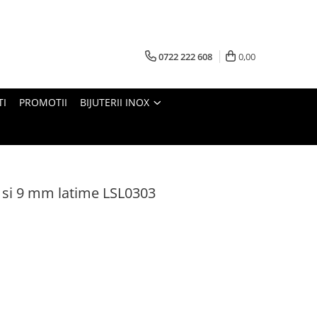
0722 222 608
0,00
TI
PROMOTII
BIJUTERII INOX
m si 9 mm latime LSL0303