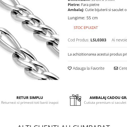
Pietre:
Fara pietre
Ambalaj:
Cutie bijuterii si saculet 
Lungime
:
55 cm
STOC EPUIZAT
Cod Produs:
LSL0303
Ai nevoi
La achizitionarea acestui produs pr
Adauga la Favorite
Cere 
RETUR SIMPLU
AMBALAJ CADOU GR
Returnezi si primesti toti banii inapoi
Cutiuta premium si saculet