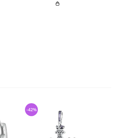
-42%
-40%