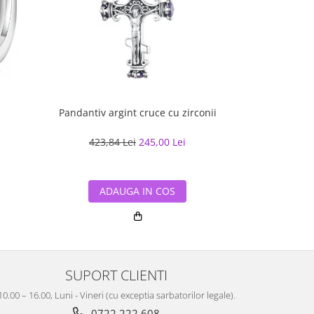
Pandantiv argint cruce cu zirconii
Bratara cuban
cu rodiu, 2
423,84 Lei
245,00 Lei
518,70
ADAUGA IN COS
ADA
SUPORT CLIENTI
10.00 – 16.00, Luni - Vineri (cu exceptia sarbatorilor legale).
0722 222 608