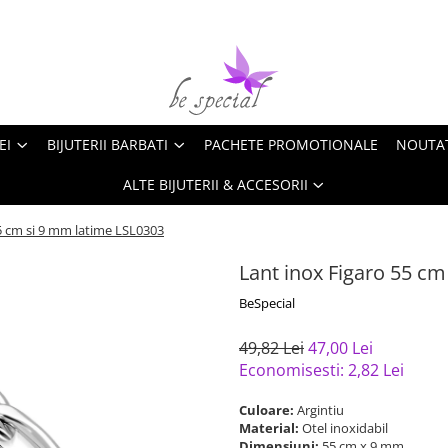
EI
BIJUTERII BARBATI
PACHETE PROMOTIONALE
NOUTA
ALTE BIJUTERII & ACCESORII
5 cm si 9 mm latime LSL0303
Lant inox Figaro 55 c
BeSpecial
49,82 Lei
47,00 Lei
Economisesti:
2,82
Lei
Culoare:
Argintiu
Material:
Otel inoxidabil
Dimensiuni:
55 cm x 9 mm