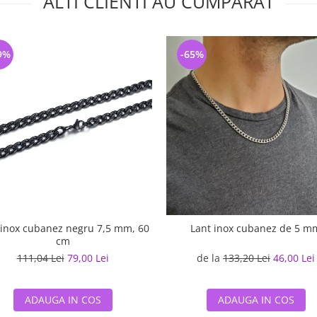
ALTI CLIENTI AU CUMPARAT
9%
-65%
 inox cubanez negru 7,5 mm, 60
Lant inox cubanez de 5 m
cm
111,04 Lei
79,00 Lei
de la
133,20 Lei
46,00 Lei
ADAUGA IN COS
ADAUGA IN COS