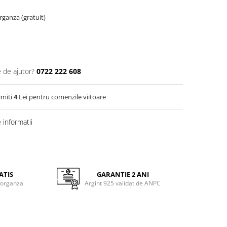
organza (gratuit)
e de ajutor?
0722 222 608
imiti
4
Lei pentru comenzile viitoare
informatii
ATIS
GARANTIE 2 ANI
 organza
Argint 925 validat de ANPC