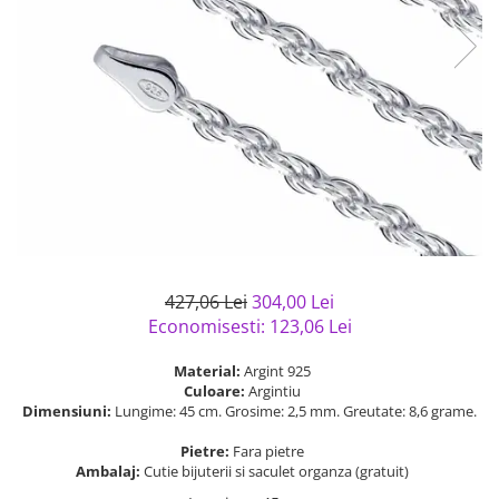
Bijuterii argint cu pietre
Pandantive mireasa
semipretioase
Bijuterii de Lux
Bijuterii argint placat cu aur
Bijuterii gotice si rock
Bijuterii argint cu diverse
Bijuterii Handmade
materiale
Bijuterii fantezie
Bijuterii argint cu murano
Casete si cutii de bijuterii
Bijuterii tungsten
Accesorii Piele
Cadouri
427,06 Lei
304,00 Lei
Solutii si lavete de curatare
Economisesti:
123,06
Lei
bijuterii argint
Material:
Argint 925
Culoare:
Argintiu
Dimensiuni:
Lungime: 45 cm. Grosime: 2,5 mm. Greutate: 8,6 grame.
Pietre:
Fara pietre
Ambalaj:
Cutie bijuterii si saculet organza (gratuit)