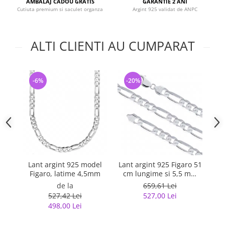
AMBALAJ CADOU GRATIS
GARANTIE 2 ANI
Cutiuta premium si saculet organza
Argint 925 validat de ANPC
ALTI CLIENTI AU CUMPARAT
-6%
-20%
-
Lant argint 925 model
Lant argint 925 Figaro 51
La
Figaro, latime 4,5mm
cm lungime si 5,5 mm
latime, Classical You
de la
659,61 Lei
LSX0202
527,42 Lei
527,00 Lei
498,00 Lei