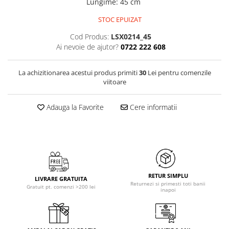
Lungime
:
45 cm
STOC EPUIZAT
Cod Produs:
LSX0214_45
Ai nevoie de ajutor?
0722 222 608
La achizitionarea acestui produs primiti
30
Lei pentru comenzile
viitoare
Adauga la Favorite
Cere informatii
RETUR SIMPLU
LIVRARE GRATUITA
Returnezi si primesti toti banii
Gratuit pt. comenzi >200 lei
inapoi