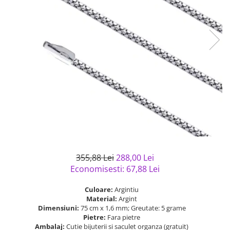
Bijuterii argint cu pietre
Pandantive mireasa
semipretioase
Bijuterii de Lux
Bijuterii argint placat cu aur
Bijuterii gotice si rock
Bijuterii argint cu diverse
Bijuterii Handmade
materiale
Bijuterii fantezie
Bijuterii argint cu murano
Casete si cutii de bijuterii
Bijuterii tungsten
Accesorii Piele
Cadouri
Solutii si lavete de curatare
bijuterii argint
355,88 Lei
288,00 Lei
Economisesti:
67,88
Lei
Culoare:
Argintiu
Material:
Argint
Dimensiuni:
75 cm x 1,6 mm; Greutate: 5 grame
Pietre:
Fara pietre
Ambalaj:
Cutie bijuterii si saculet organza (gratuit)