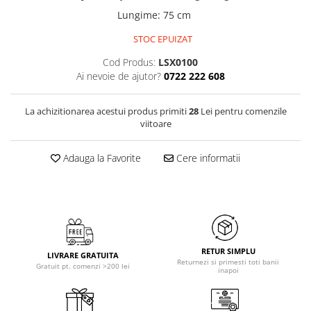
Lungime
:
75 cm
STOC EPUIZAT
Cod Produs:
LSX0100
Ai nevoie de ajutor?
0722 222 608
La achizitionarea acestui produs primiti
28
Lei pentru comenzile
viitoare
Adauga la Favorite
Cere informatii
RETUR SIMPLU
LIVRARE GRATUITA
Returnezi si primesti toti banii
Gratuit pt. comenzi >200 lei
inapoi