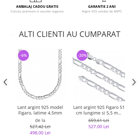
AMBALAJ CADOU GRATIS
GARANTIE 2 ANI
Cutiuta premium si saculet organza
Argint 925 validat de ANPC
ALTI CLIENTI AU CUMPARAT
-6%
-20%
-
Lant argint 925 model
Lant argint 925 Figaro 51
La
Figaro, latime 4,5mm
cm lungime si 5,5 mm
latime, Classical You
de la
659,61 Lei
LSX0202
527,42 Lei
527,00 Lei
498,00 Lei