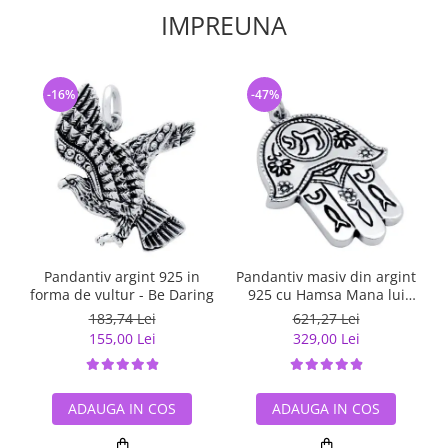
IMPREUNA
-16%
-47%
Pandantiv argint 925 in
Pandantiv masiv din argint
forma de vultur - Be Daring
925 cu Hamsa Mana lui
Fatima
183,74 Lei
621,27 Lei
155,00 Lei
329,00 Lei
ADAUGA IN COS
ADAUGA IN COS