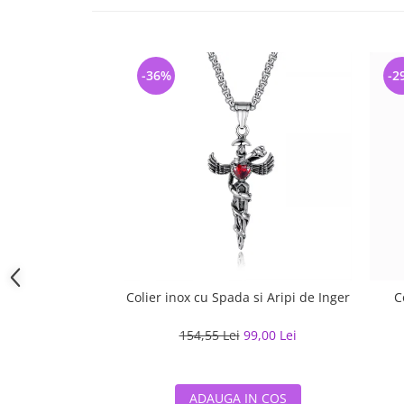
-36%
-2
Colier inox cu Spada si Aripi de Inger
C
154,55 Lei
99,00 Lei
ADAUGA IN COS