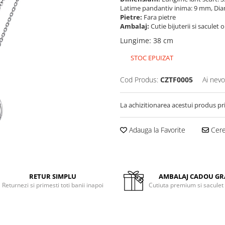
Latime pandantiv inima: 9 mm, Di
Pietre:
Fara pietre
Ambalaj:
Cutie bijuterii si saculet 
Lungime
:
38 cm
STOC EPUIZAT
Cod Produs:
CZTF0005
Ai nevo
La achizitionarea acestui produs pr
Adauga la Favorite
Cere 
RETUR SIMPLU
AMBALAJ CADOU GR
Returnezi si primesti toti banii inapoi
Cutiuta premium si saculet