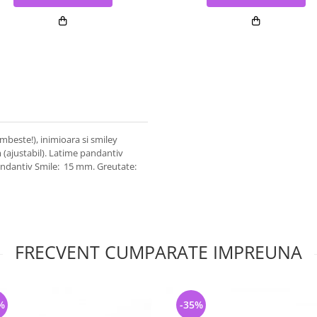
zambeste!), inimioara si smiley
m (ajustabil). Latime pandantiv
ndantiv Smile: 15 mm. Greutate:
FRECVENT CUMPARATE IMPREUNA
%
-35%