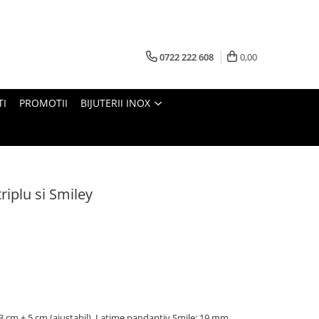
0722 222 608
0,00
TI
PROMOTII
BIJUTERII INOX
triplu si Smiley
3 cm + 5 cm (ajustabil). Latime pandantiv Smile: 19 mm,