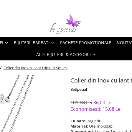
EI
BIJUTERII BARBATI
PACHETE PROMOTIONALE
NOUTA
ALTE BIJUTERII & ACCESORII
 /
Colier din inox cu lant triplu si Smiley
Colier din inox cu lant 
BeSpecial
101,68 Lei
86,00 Lei
Economisesti:
15,68
Lei
Culoare:
Argintiu
Material:
Otel inoxidabil
Dimensiuni:
Lungime lant scurt: 3