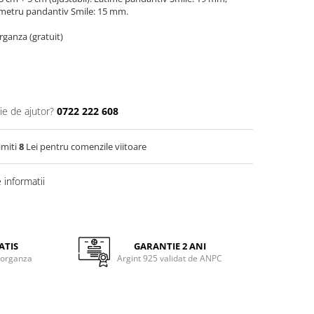
ametru pandantiv Smile: 15 mm.
organza (gratuit)
ie de ajutor?
0722 222 608
imiti
8
Lei pentru comenzile viitoare
informatii
ATIS
GARANTIE 2 ANI
 organza
Argint 925 validat de ANPC