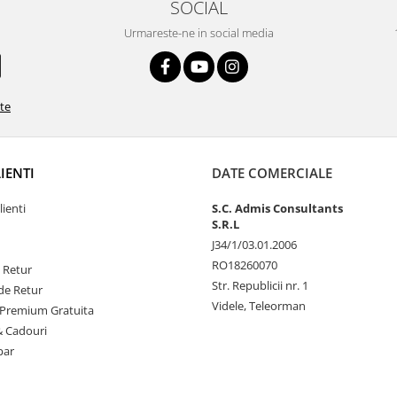
SOCIAL
Urmareste-ne in social media
ate
LIENTI
DATE COMERCIALE
lienti
S.C. Admis Consultants
S.R.L
J34/1/03.01.2006
RO18260070
e Retur
Str. Republicii nr. 1
de Retur
Videle, Teleorman
Premium Gratuita
& Cadouri
par