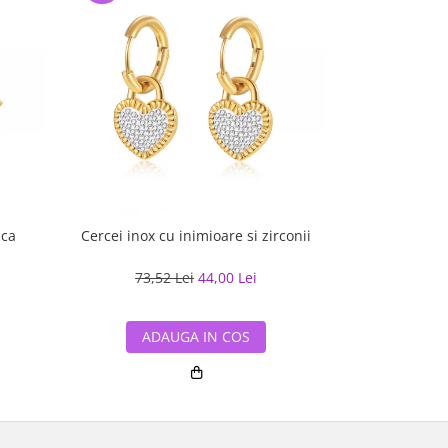
ica
Cercei inox cu inimioare si zirconii
Cercei 
73,52 Lei
44,00 Lei
90,50
ADAUGA IN COS
ADA