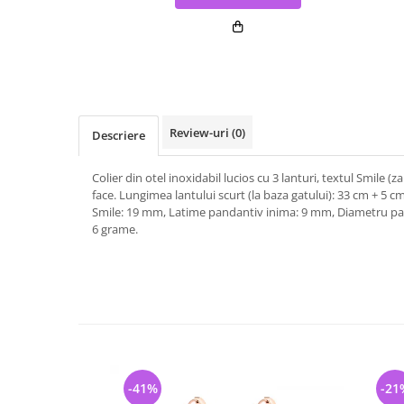
Review-uri
(0)
Descriere
Colier din otel inoxidabil lucios cu 3 lanturi, textul Smile (
face. Lungimea lantului scurt (la baza gatului): 33 cm + 5 c
Smile: 19 mm, Latime pandantiv inima: 9 mm, Diametru pa
6 grame.
-41%
-21