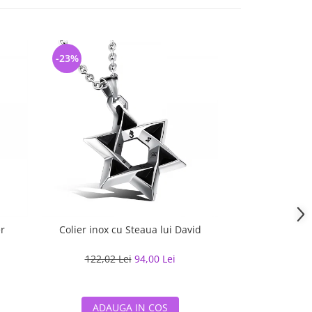
-23%
-29%
er
Colier inox cu Steaua lui David
Colier inox cru
122,02 Lei
94,00 Lei
137,30 
ADAUGA IN COS
ADAUG