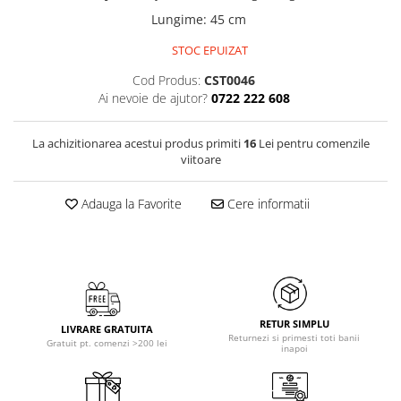
Lungime
:
45 cm
STOC EPUIZAT
Cod Produs:
CST0046
Ai nevoie de ajutor?
0722 222 608
La achizitionarea acestui produs primiti
16
Lei pentru comenzile
viitoare
Adauga la Favorite
Cere informatii
RETUR SIMPLU
LIVRARE GRATUITA
Returnezi si primesti toti banii
Gratuit pt. comenzi >200 lei
inapoi