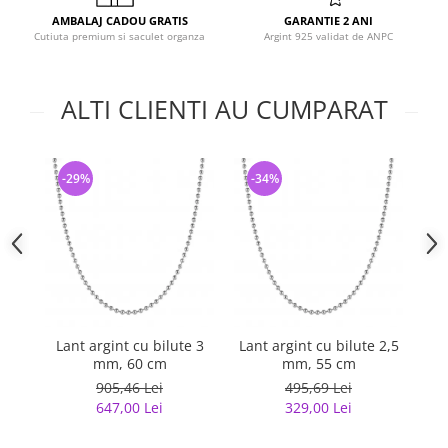
AMBALAJ CADOU GRATIS
GARANTIE 2 ANI
Cutiuta premium si saculet organza
Argint 925 validat de ANPC
ALTI CLIENTI AU CUMPARAT
-29%
-34%
-
Lant argint cu bilute 3
Lant argint cu bilute 2,5
Lan
mm, 60 cm
mm, 55 cm
905,46 Lei
495,69 Lei
647,00 Lei
329,00 Lei