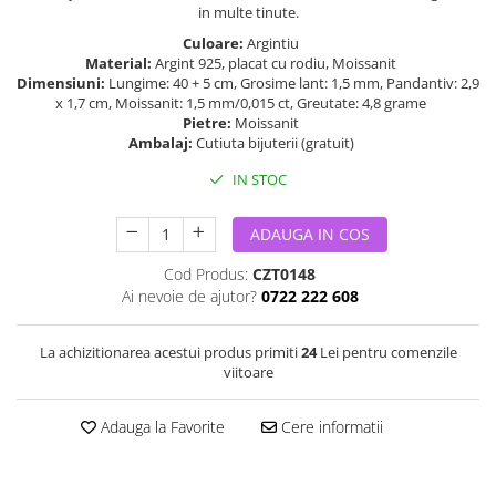
in multe tinute.
Culoare:
Argintiu
Material:
Argint 925, placat cu rodiu, Moissanit
Dimensiuni:
Lungime: 40 + 5 cm, Grosime lant: 1,5 mm, Pandantiv: 2,9
x 1,7 cm, Moissanit: 1,5 mm/0,015 ct, Greutate: 4,8 grame
Pietre:
Moissanit
Ambalaj:
Cutiuta bijuterii (gratuit)
IN STOC
ADAUGA IN COS
Cod Produs:
CZT0148
Ai nevoie de ajutor?
0722 222 608
La achizitionarea acestui produs primiti
24
Lei pentru comenzile
viitoare
Adauga la Favorite
Cere informatii