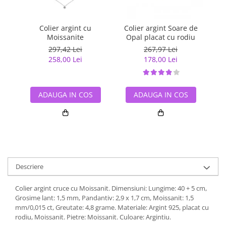
Colier argint cu
Colier argint Soare de
Col
Moissanite
Opal placat cu rodiu
297,42 Lei
267,97 Lei
258,00 Lei
178,00 Lei
ADAUGA IN COS
ADAUGA IN COS
Descriere
Colier argint cruce cu Moissanit. Dimensiuni: Lungime: 40 + 5 cm,
Grosime lant: 1,5 mm, Pandantiv: 2,9 x 1,7 cm, Moissanit: 1,5
mm/0,015 ct, Greutate: 4,8 grame. Materiale: Argint 925, placat cu
rodiu, Moissanit. Pietre: Moissanit. Culoare: Argintiu.