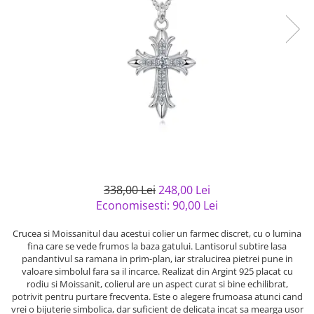
Bijuterii argint cu pietre
Pandantive mireasa
semipretioase
Bijuterii de Lux
Bijuterii argint placat cu aur
Bijuterii gotice si rock
Bijuterii argint cu diverse
Bijuterii Handmade
materiale
Bijuterii fantezie
Bijuterii argint cu murano
Casete si cutii de bijuterii
Bijuterii tungsten
Accesorii Piele
Cadouri
338,00 Lei
248,00 Lei
Solutii si lavete de curatare
Economisesti:
90,00
Lei
bijuterii argint
Crucea si Moissanitul dau acestui colier un farmec discret, cu o lumina
fina care se vede frumos la baza gatului. Lantisorul subtire lasa
pandantivul sa ramana in prim-plan, iar stralucirea pietrei pune in
valoare simbolul fara sa il incarce. Realizat din Argint 925 placat cu
rodiu si Moissanit, colierul are un aspect curat si bine echilibrat,
potrivit pentru purtare frecventa. Este o alegere frumoasa atunci cand
vrei o bijuterie simbolica, dar suficient de delicata incat sa mearga usor