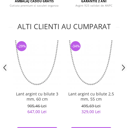
AMBALAJ CADOU GRATIS
GARANTIE 2 ANI
Cutiuta premium si saculet organza
Argint 925 validat de ANPC
ALTI CLIENTI AU CUMPARAT
-29%
-34%
-
Lant argint cu bilute 3
Lant argint cu bilute 2,5
La
mm, 60 cm
mm, 55 cm
905,46 Lei
495,69 Lei
647,00 Lei
329,00 Lei