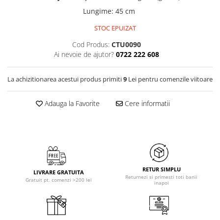
Lungime
:
45 cm
STOC EPUIZAT
Cod Produs:
CTU0090
Ai nevoie de ajutor?
0722 222 608
La achizitionarea acestui produs primiti
9
Lei pentru comenzile viitoare
Adauga la Favorite
Cere informatii
RETUR SIMPLU
LIVRARE GRATUITA
Returnezi si primesti toti banii
Gratuit pt. comenzi >200 lei
inapoi