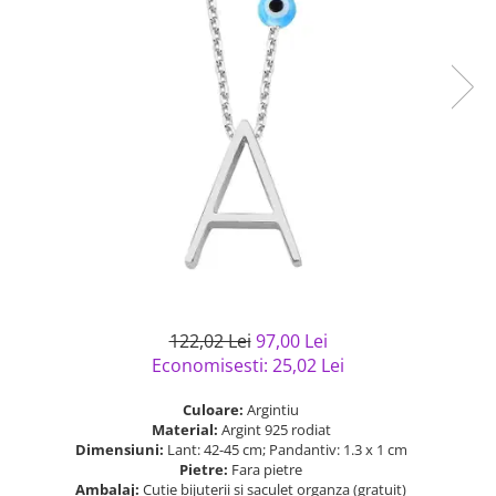
Bijuterii argint cu pietre
Pandantive mireasa
semipretioase
Bijuterii de Lux
Bijuterii argint placat cu aur
Bijuterii gotice si rock
Bijuterii argint cu diverse
Bijuterii Handmade
materiale
Bijuterii fantezie
Bijuterii argint cu murano
Casete si cutii de bijuterii
Bijuterii tungsten
Accesorii Piele
Cadouri
Solutii si lavete de curatare
bijuterii argint
122,02 Lei
97,00 Lei
Economisesti:
25,02
Lei
Culoare:
Argintiu
Material:
Argint 925 rodiat
Dimensiuni:
Lant: 42-45 cm; Pandantiv: 1.3 x 1 cm
Pietre:
Fara pietre
Ambalaj:
Cutie bijuterii si saculet organza (gratuit)