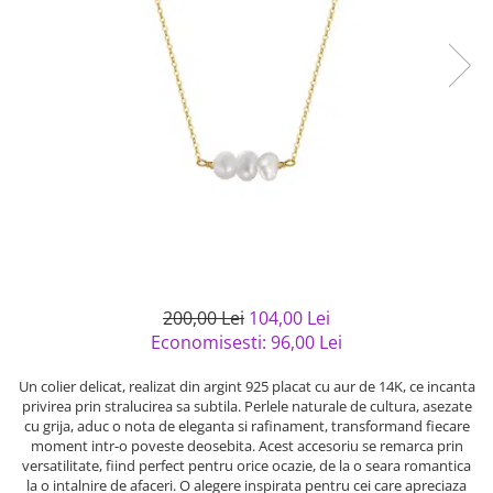
Bijuterii argint cu pietre
Pandantive mireasa
semipretioase
Bijuterii de Lux
Bijuterii argint placat cu aur
Bijuterii gotice si rock
Bijuterii argint cu diverse
Bijuterii Handmade
materiale
Bijuterii fantezie
Bijuterii argint cu murano
Casete si cutii de bijuterii
Bijuterii tungsten
Accesorii Piele
Cadouri
Solutii si lavete de curatare
200,00 Lei
104,00 Lei
bijuterii argint
Economisesti:
96,00
Lei
Un colier delicat, realizat din argint 925 placat cu aur de 14K, ce incanta
privirea prin stralucirea sa subtila. Perlele naturale de cultura, asezate
cu grija, aduc o nota de eleganta si rafinament, transformand fiecare
moment intr-o poveste deosebita. Acest accesoriu se remarca prin
versatilitate, fiind perfect pentru orice ocazie, de la o seara romantica
la o intalnire de afaceri. O alegere inspirata pentru cei care apreciaza