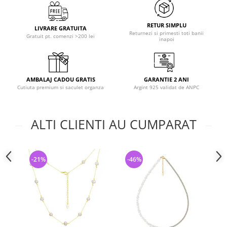
RETUR SIMPLU
LIVRARE GRATUITA
Returnezi si primesti toti banii
Gratuit pt. comenzi >200 lei
inapoi
AMBALAJ CADOU GRATIS
GARANTIE 2 ANI
Cutiuta premium si saculet organza
Argint 925 validat de ANPC
ALTI CLIENTI AU CUMPARAT
-21%
-46%
-