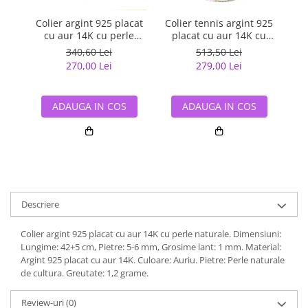
Colier argint 925 placat
Colier tennis argint 925
Co
cu aur 14K cu perle
placat cu aur 14K cu
naturale
perle si zirconiu
340,60 Lei
513,50 Lei
270,00 Lei
279,00 Lei
ADAUGA IN COS
ADAUGA IN COS
Descriere
Colier argint 925 placat cu aur 14K cu perle naturale. Dimensiuni:
Lungime: 42+5 cm, Pietre: 5-6 mm, Grosime lant: 1 mm. Material:
Argint 925 placat cu aur 14K. Culoare: Auriu. Pietre: Perle naturale
de cultura. Greutate: 1,2 grame.
Review-uri
(0)