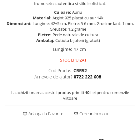
frumusetea autentica si stilul sofisticat.
Culoare:
Auriu
Material:
Argint 925 placat cu aur 14k
Dimensiuni:
Lungime: 42+5 cm, Pietre: 5-6 mm, Grosime lant: 1 mm,
Greutate: 1,2 grame
Pietre:
Perle naturale de cultura
Ambalaj:
Cutiuta bijuterii (gratuit)
Lungime
:
47 cm
STOC EPUIZAT
Cod Produs:
CRR52
Ai nevoie de ajutor?
0722 222 608
La achizitionarea acestui produs primiti
10
Lei pentru comenzile
viitoare
Adauga la Favorite
Cere informatii