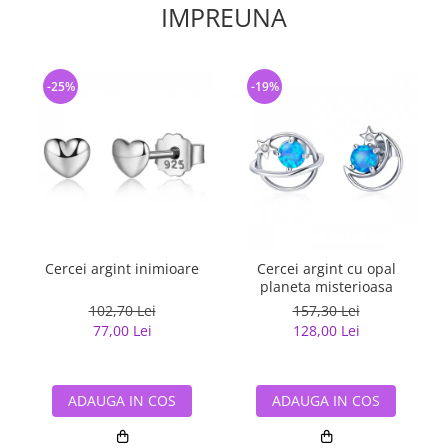
IMPREUNA
-25%
-19%
Cercei argint inimioare
Cercei argint cu opal
C
planeta misterioasa
102,70 Lei
157,30 Lei
77,00 Lei
128,00 Lei
ADAUGA IN COS
ADAUGA IN COS