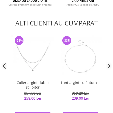
AMBALAJ CADOU GRATIS
GARANTIE 2 ANI
Cutiuta premium si saculet organza
Argint 925 validat de ANPC
ALTI CLIENTI AU CUMPARAT
-28%
-33%
-
Colier argint dublu
Lant argint cu fluturasi
sclipitor
357,50 Lei
359,20 Lei
258,00 Lei
239,00 Lei