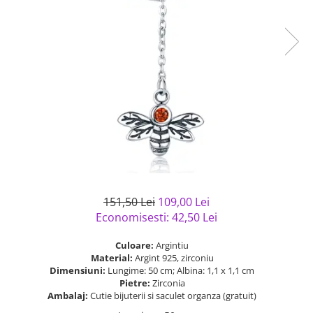
Bijuterii argint cu pietre
Pandantive mireasa
semipretioase
Bijuterii de Lux
Bijuterii argint placat cu aur
Bijuterii gotice si rock
Bijuterii argint cu diverse
Bijuterii Handmade
materiale
Bijuterii fantezie
Bijuterii argint cu murano
Casete si cutii de bijuterii
Bijuterii tungsten
Accesorii Piele
Cadouri
Solutii si lavete de curatare
151,50 Lei
109,00 Lei
bijuterii argint
Economisesti:
42,50
Lei
Culoare:
Argintiu
Material:
Argint 925, zirconiu
Dimensiuni:
Lungime: 50 cm; Albina: 1,1 x 1,1 cm
Pietre:
Zirconia
Ambalaj:
Cutie bijuterii si saculet organza (gratuit)