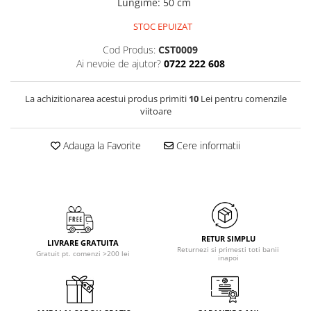
Lungime
:
50 cm
STOC EPUIZAT
Cod Produs:
CST0009
Ai nevoie de ajutor?
0722 222 608
La achizitionarea acestui produs primiti
10
Lei pentru comenzile
viitoare
Adauga la Favorite
Cere informatii
RETUR SIMPLU
LIVRARE GRATUITA
Returnezi si primesti toti banii
Gratuit pt. comenzi >200 lei
inapoi