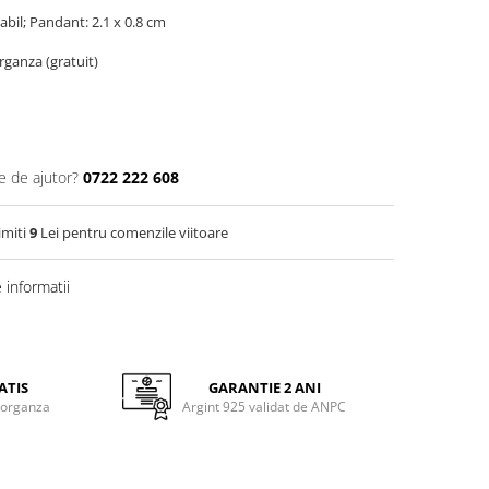
tabil; Pandant: 2.1 x 0.8 cm
organza (gratuit)
e de ajutor?
0722 222 608
imiti
9
Lei pentru comenzile viitoare
informatii
ATIS
GARANTIE 2 ANI
 organza
Argint 925 validat de ANPC