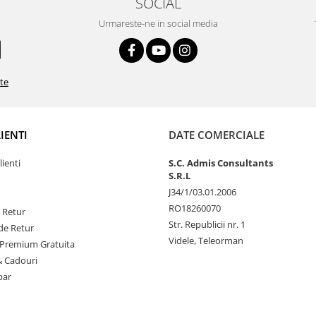
SOCIAL
Urmareste-ne in social media
ate
LIENTI
DATE COMERCIALE
lienti
S.C. Admis Consultants
S.R.L
J34/1/03.01.2006
RO18260070
e Retur
Str. Republicii nr. 1
de Retur
Videle, Teleorman
Premium Gratuita
& Cadouri
par