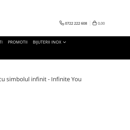
0722 222 608
0,00
TI
PROMOTII
BIJUTERII INOX
cu simbolul infinit - Infinite You