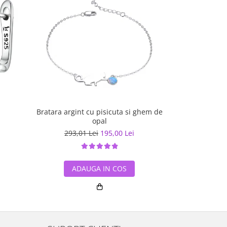
Bratara argint cu pisicuta si ghem de
Cercei argint
opal
293,01 Lei
195,00 Lei
145,98
ADAUGA IN COS
ADA