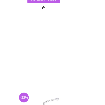
-33%
-30%