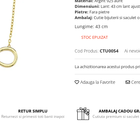
Material:
Argint 925 aurit
Dimensiuni:
Lant: 43 cm lant ajus
Pietre:
Fara pietre
Ambalaj:
Cutie bijuterii si saculet 
Lungime
:
43 cm
STOC EPUIZAT
Cod Produs:
CTU0054
Ai nevoi
La achizitionarea acestui produs pr
Adauga la Favorite
Cere 
RETUR SIMPLU
AMBALAJ CADOU GR
Returnezi si primesti toti banii inapoi
Cutiuta premium si saculet