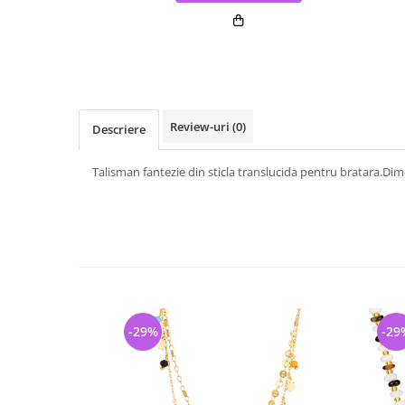
Review-uri
(0)
Descriere
Talisman fantezie din sticla translucida pentru bratara.Di
-29%
-29