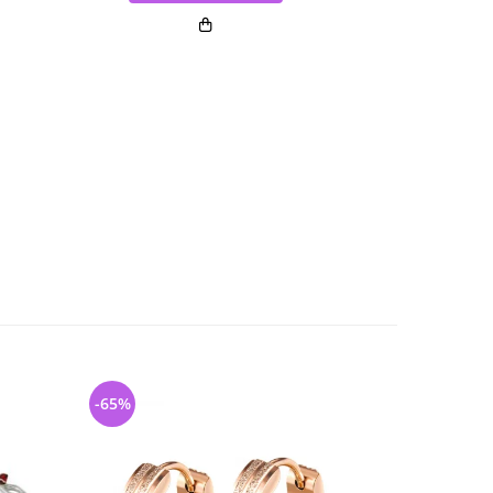
-65%
-46%