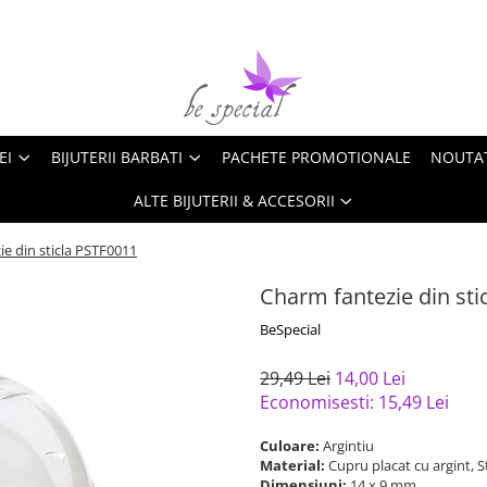
EI
BIJUTERII BARBATI
PACHETE PROMOTIONALE
NOUTA
ALTE BIJUTERII & ACCESORII
e din sticla PSTF0011
Charm fantezie din sti
BeSpecial
29,49 Lei
14,00 Lei
Economisesti:
15,49
Lei
Culoare:
Argintiu
Material:
Cupru placat cu argint, S
Dimensiuni:
14 x 9 mm