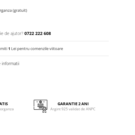
organza (gratuit)
ie de ajutor?
0722 222 608
imiti
1
Lei pentru comenzile viitoare
informatii
ATIS
GARANTIE 2 ANI
 organza
Argint 925 validat de ANPC