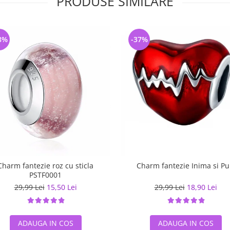
PRODUSE SIMILARE
8%
-37%
Charm fantezie roz cu sticla
Charm fantezie Inima si Pu
PSTF0001
29,99 Lei
15,50 Lei
29,99 Lei
18,90 Lei
ADAUGA IN COS
ADAUGA IN COS