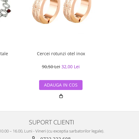
stale
Cercei rotunzi otel inox
Cercei rotu
zi
90,50 Lei
32,00 Lei
97,61
ADAUGA IN COS
ADA
SUPORT CLIENTI
10.00 – 16.00, Luni - Vineri (cu exceptia sarbatorilor legale).
0722 222 608