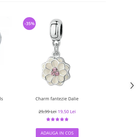
-35%
-39%
ls
Charm fantezie Dalie
Charm fantez
29,99 Lei
19,50 Lei
29,49 L
ADAUGA IN COS
ADAUG