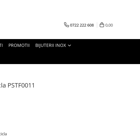
0722 222 608
0,00
TI
PROMOTII
BIJUTERII INOX
cla PSTF0011
ticla