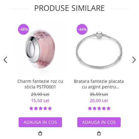
PRODUSE SIMILARE
-48%
-44%
-
Charm fantezie roz cu
Bratara fantezie placata
Ch
sticla PSTF0001
cu argint pentru
talismane BST0002
29,99 Lei
35,59 Lei
15,50 Lei
20,00 Lei
ADAUGA IN COS
ADAUGA IN COS