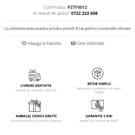
Cod Produs:
PZTF0012
Ai nevoie de ajutor?
0722 222 608
La achizitionarea acestui produs primiti
1
Lei pentru comenzile viitoare
Adauga la Favorite
Cere informatii
RETUR SIMPLU
LIVRARE GRATUITA
Returnezi si primesti toti banii
Gratuit pt. comenzi >200 lei
inapoi
AMBALAJ CADOU GRATIS
GARANTIE 2 ANI
Cutiuta premium si saculet organza
Argint 925 validat de ANPC