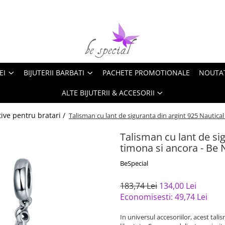
EI
BIJUTERII BARBATI
PACHETE PROMOTIONALE
NOUTA
ALTE BIJUTERII & ACCESORII
ive pentru bratari /
Talisman cu lant de siguranta din argint 925 Nautica
Talisman cu lant de si
timona si ancora - Be
BeSpecial
183,74 Lei
134,00 Lei
Economisesti:
49,74
Lei
In universul accesoriilor, acest tal