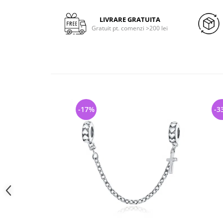
LIVRARE GRATUITA
Gratuit pt. comenzi >200 lei
-17%
-3