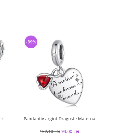
-39%
-25%
iri
Pandantiv argint Dragoste Materna
Pandantiv ar
floa
152,10 Lei
93,00 Lei
235,00