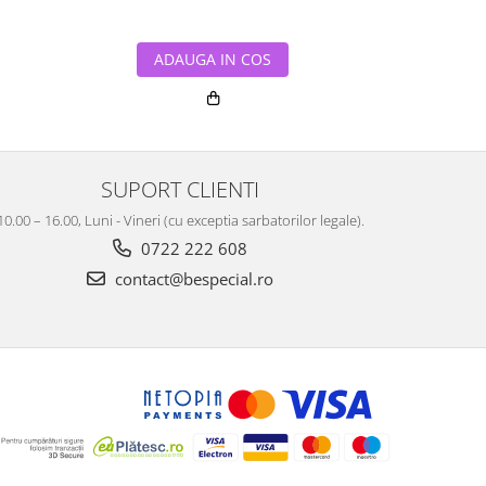
ADAUGA IN COS
ADA
SUPORT CLIENTI
10.00 – 16.00, Luni - Vineri (cu exceptia sarbatorilor legale).
0722 222 608
contact@bespecial.ro