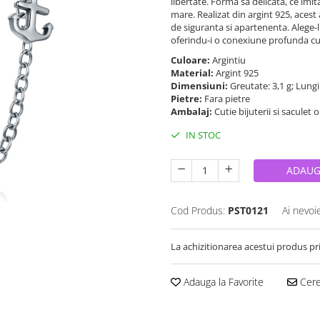
libertate. Forma sa delicata, ce imi
mare. Realizat din argint 925, acest
de siguranta si apartenenta. Alege-
oferindu-i o conexiune profunda cu
Culoare:
Argintiu
Material:
Argint 925
Dimensiuni:
Greutate: 3,1 g; Lung
Pietre:
Fara pietre
Ambalaj:
Cutie bijuterii si saculet 
IN STOC
ADAUG
Cod Produs:
PST0121
Ai nevoi
La achizitionarea acestui produs pr
Adauga la Favorite
Cere 