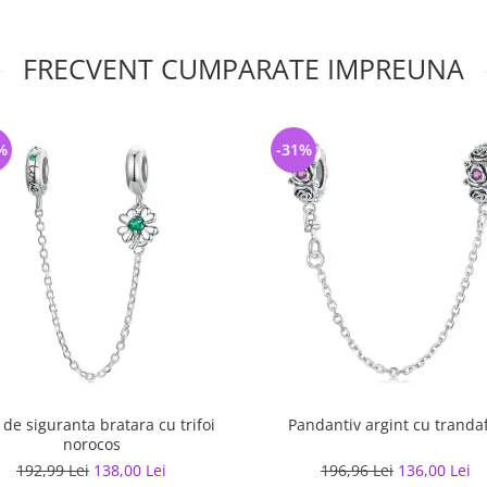
FRECVENT CUMPARATE IMPREUNA
%
-31%
 de siguranta bratara cu trifoi
Pandantiv argint cu trandaf
norocos
192,99 Lei
138,00 Lei
196,96 Lei
136,00 Lei