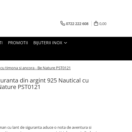
0722 222 608
0,00
TI
PROMOTII
BIJUTERII INOX
l cu timona si ancora - Be Nature PST0121
guranta din argint 925 Nautical cu
 Nature PST0121
isman cu lant de siguranta aduce o nota de aventura si