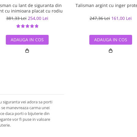
isman cu lant de siguranta din
Talisman argint cu inger prot
nt cu inimioara placat cu rodiu
381,33 Lei
254,00 Lei
247,36 Lei
161,00 Lei
ADAUGA IN COS
ADAUGA IN COS
cu siguranta vei adora sa porti
ia se manevreaza carma unei
ice daca porti o bijuterie din
legante vor fi puse in valoare
uterie.