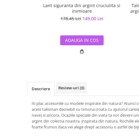
Lant siguranta din argint cruciulita si
Tal
inimioare
argi
178,45 Lei
149,00 Lei
ADAUGA IN COS
Review-uri
(0)
Descriere
Iti plac accesoriile cu modele inspirate din natura? Atunci 
acest talisman deosebit cu timona (roata cu ajutorul care
nave) si ancora. Ocaziile speciale din viata ta vor deveni un
argint din colectia noastra, inspirata din natura. Rochiile e
foarte frumos daca vei alege drept accesoriu o astfel de bij