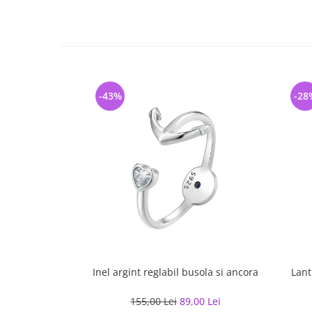
-43%
-28
Inel argint reglabil busola si ancora
Lant
155,00 Lei
89,00 Lei