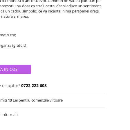
ta o timona si o ancora, evoca amintiri de vara si plimbari pe
 accesoriu nu doar ca straluceste, dar si aduce un sentiment
l ca un cadou simbolic, ce va incanta inima persoanei dragi,
 natura si marea.
ime: 9 cm;
organza (gratuit)
A IN COS
e de ajutor?
0722 222 608
imiti
13
Lei pentru comenzile viitoare
informatii