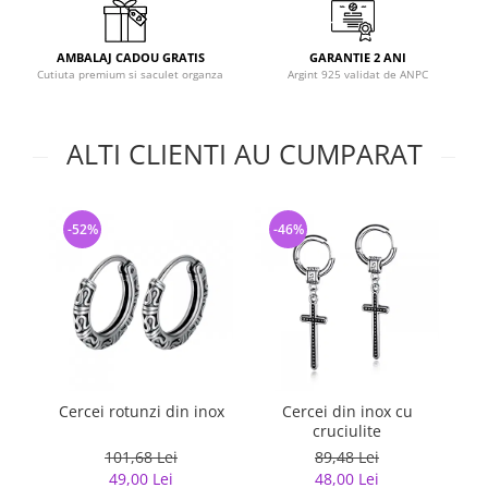
AMBALAJ CADOU GRATIS
GARANTIE 2 ANI
Cutiuta premium si saculet organza
Argint 925 validat de ANPC
ALTI CLIENTI AU CUMPARAT
-52%
-46%
-
Cercei rotunzi din inox
Cercei din inox cu
Ce
cruciulite
101,68 Lei
89,48 Lei
49,00 Lei
48,00 Lei