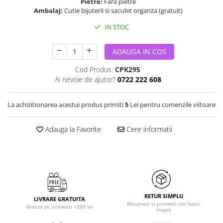
Pietre:
Fara pietre
Ambalaj:
Cutie bijuterii si saculet organza (gratuit)
IN STOC
ADAUGA IN COS
Cod Produs:
CPK295
Ai nevoie de ajutor?
0722 222 608
La achizitionarea acestui produs primiti
5
Lei pentru comenzile viitoare
Adauga la Favorite
Cere informatii
RETUR SIMPLU
LIVRARE GRATUITA
Returnezi si primesti toti banii
Gratuit pt. comenzi >200 lei
inapoi