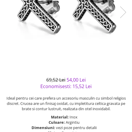
Bijuterii argint cu pietre
Pandantive mireasa
semipretioase
Bijuterii de Lux
Bijuterii argint placat cu aur
Bijuterii gotice si rock
Bijuterii argint cu diverse
Bijuterii Handmade
materiale
Bijuterii fantezie
Bijuterii argint cu murano
Casete si cutii de bijuterii
Bijuterii tungsten
Accesorii Piele
Cadouri
69,52 Lei
54,00 Lei
Solutii si lavete de curatare
Economisesti:
15,52
Lei
bijuterii argint
Ideal pentru cei care prefera un accesoriu masculin cu simbol religios
discret. Crucea are un finisaj oxidat, cu impletitura celtica gravata pe
brate si contur lustruit, realizata din otel inoxidabil.
Material:
Inox
Culoare:
Argintiu
Dimensiuni:
vezi poze pentru detalii