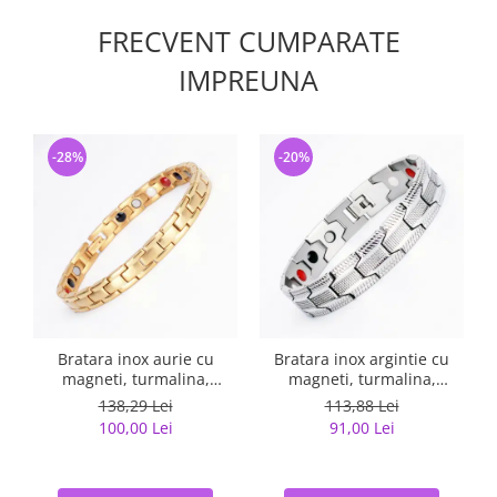
FRECVENT CUMPARATE
IMPREUNA
-28%
-20%
Bratara inox aurie cu
Bratara inox argintie cu
magneti, turmalina,
magneti, turmalina,
germaniu si anioni
germaniu si anioni
138,29 Lei
113,88 Lei
100,00 Lei
91,00 Lei