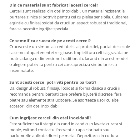
Din ce material sunt fabricati acesti cercei?
Cerceii sunt realizati din otel inoxidabil, un material rezistent la
purtarea zilnica si potrivit pentru cei cu pielea sensibila. Culoarea
argintie cu finisaj oxidat da crucii un aspect robust si traditional,
fara sa necesite ingrijire speciala.
Ce semnifica crucea de pe acesti cercei?
Crucea este un simbol al credintei si al protectiei, purtat de secole
ca semn al apartenentei religioase. Impletitura celtica gravata pe
brate adauga o dimensiune traditionala, facand din acest model
o alegere potrivita pentru cei care apreciaza simbolurile cu
insemnatate.
Sunt acesti cercei potriviti pentru barbati?
Da, designul robust, finisajul oxidat si forma clasica a crucii ii
recomanda pentru barbati care prefera bijuterii discrete, fara
pietre sau elemente stralucitoare. Se asorteaza usor cu alte
accesorii din otel inoxidabil.
Cum ingrijesc cerceii din otel inoxidabil?
Este suficient sa ii stergi din cand in cand cu o laveta curata si
moale, evitand contactul frecvent cu apa clorinata sau
parfumurile aplicate direct pe metal. Depozitarea in cutiuta