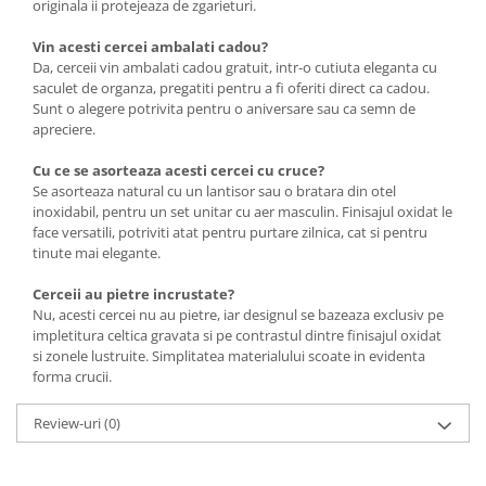
originala ii protejeaza de zgarieturi.
Vin acesti cercei ambalati cadou?
Da, cerceii vin ambalati cadou gratuit, intr-o cutiuta eleganta cu
saculet de organza, pregatiti pentru a fi oferiti direct ca cadou.
Sunt o alegere potrivita pentru o aniversare sau ca semn de
apreciere.
Cu ce se asorteaza acesti cercei cu cruce?
Se asorteaza natural cu un lantisor sau o bratara din otel
inoxidabil, pentru un set unitar cu aer masculin. Finisajul oxidat le
face versatili, potriviti atat pentru purtare zilnica, cat si pentru
tinute mai elegante.
Cerceii au pietre incrustate?
Nu, acesti cercei nu au pietre, iar designul se bazeaza exclusiv pe
impletitura celtica gravata si pe contrastul dintre finisajul oxidat
si zonele lustruite. Simplitatea materialului scoate in evidenta
forma crucii.
Review-uri
(0)