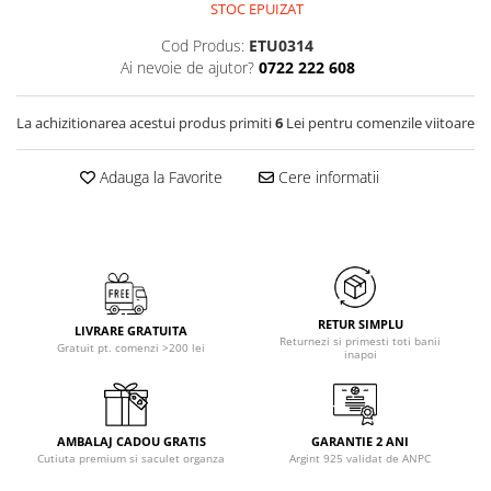
STOC EPUIZAT
Cod Produs:
ETU0314
Ai nevoie de ajutor?
0722 222 608
La achizitionarea acestui produs primiti
6
Lei pentru comenzile viitoare
Adauga la Favorite
Cere informatii
RETUR SIMPLU
LIVRARE GRATUITA
Returnezi si primesti toti banii
Gratuit pt. comenzi >200 lei
inapoi
AMBALAJ CADOU GRATIS
GARANTIE 2 ANI
Cutiuta premium si saculet organza
Argint 925 validat de ANPC