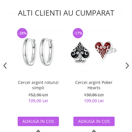
ALTI CLIENTI AU CUMPARAT
-28%
-17%
-
Cercei argint rotunzi
Cercei argint Poker
C
simpli
Hearts
152,36 Lei
130,86 Lei
109,00 Lei
109,00 Lei
ADAUGA IN COS
ADAUGA IN COS