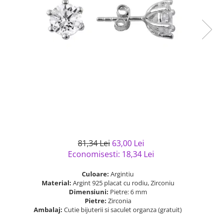
Bijuterii argint cu pietre
Pandantive mireasa
semipretioase
Bijuterii de Lux
Bijuterii argint placat cu aur
Bijuterii gotice si rock
Bijuterii argint cu diverse
Bijuterii Handmade
materiale
Bijuterii fantezie
Bijuterii argint cu murano
Casete si cutii de bijuterii
Bijuterii tungsten
Accesorii Piele
Cadouri
Solutii si lavete de curatare
81,34 Lei
63,00 Lei
bijuterii argint
Economisesti:
18,34
Lei
Culoare:
Argintiu
Material:
Argint 925 placat cu rodiu, Zirconiu
Dimensiuni:
Pietre: 6 mm
Pietre:
Zirconia
Ambalaj:
Cutie bijuterii si saculet organza (gratuit)