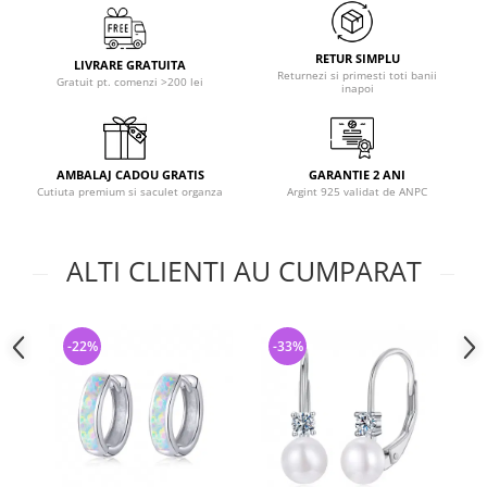
RETUR SIMPLU
LIVRARE GRATUITA
Returnezi si primesti toti banii
Gratuit pt. comenzi >200 lei
inapoi
AMBALAJ CADOU GRATIS
GARANTIE 2 ANI
Cutiuta premium si saculet organza
Argint 925 validat de ANPC
ALTI CLIENTI AU CUMPARAT
-22%
-33%
-