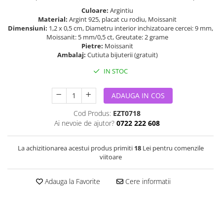
Culoare:
Argintiu
Material:
Argint 925, placat cu rodiu, Moissanit
Dimensiuni:
1,2 x 0,5 cm, Diametru interior inchizatoare cercei: 9 mm,
Moissanit: 5 mm/0,5 ct, Greutate: 2 grame
Pietre:
Moissanit
Ambalaj:
Cutiuta bijuterii (gratuit)
IN STOC
ADAUGA IN COS
Cod Produs:
EZT0718
Ai nevoie de ajutor?
0722 222 608
La achizitionarea acestui produs primiti
18
Lei pentru comenzile
viitoare
Adauga la Favorite
Cere informatii