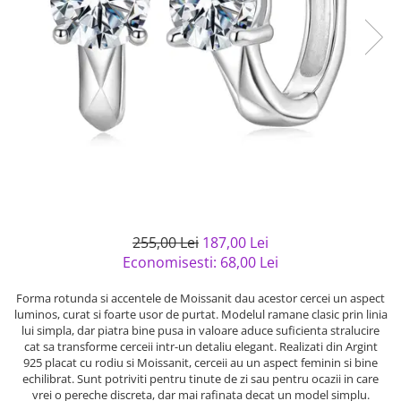
Bijuterii argint cu pietre
Pandantive mireasa
semipretioase
Bijuterii de Lux
Bijuterii argint placat cu aur
Bijuterii gotice si rock
Bijuterii argint cu diverse
Bijuterii Handmade
materiale
Bijuterii fantezie
Bijuterii argint cu murano
Casete si cutii de bijuterii
Bijuterii tungsten
Accesorii Piele
Cadouri
255,00 Lei
187,00 Lei
Solutii si lavete de curatare
Economisesti:
68,00
Lei
bijuterii argint
Forma rotunda si accentele de Moissanit dau acestor cercei un aspect
luminos, curat si foarte usor de purtat. Modelul ramane clasic prin linia
lui simpla, dar piatra bine pusa in valoare aduce suficienta stralucire
cat sa transforme cerceii intr-un detaliu elegant. Realizati din Argint
925 placat cu rodiu si Moissanit, cerceii au un aspect feminin si bine
echilibrat. Sunt potriviti pentru tinute de zi sau pentru ocazii in care
vrei o pereche discreta, dar mai rafinata decat un model simplu.