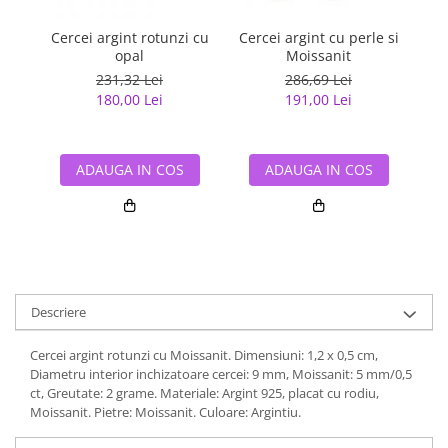
Cercei argint rotunzi cu
Cercei argint cu perle si
Cer
opal
Moissanit
231,32 Lei
286,69 Lei
180,00 Lei
191,00 Lei
ADAUGA IN COS
ADAUGA IN COS
Descriere
Cercei argint rotunzi cu Moissanit. Dimensiuni: 1,2 x 0,5 cm,
Diametru interior inchizatoare cercei: 9 mm, Moissanit: 5 mm/0,5
ct, Greutate: 2 grame. Materiale: Argint 925, placat cu rodiu,
Moissanit. Pietre: Moissanit. Culoare: Argintiu.