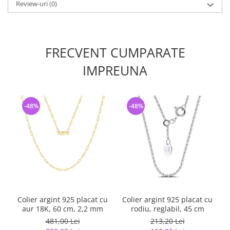
Review-uri
(0)
FRECVENT CUMPARATE
IMPREUNA
-48%
-48%
Colier argint 925 placat cu
Colier argint 925 placat cu
L
aur 18K, 60 cm, 2,2 mm
rodiu, reglabil, 45 cm
481,00 Lei
213,20 Lei