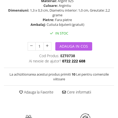
Material:
Argint 925
Culoare:
Argintiu
Dimensiuni:
1,3 x 0,3 cm, Diametru interior: 1,0 cm, Greutate: 2,2
grame
Pietre:
Fara pietre
Ambalaj:
Cutiuta bijuterii (gratuit)
IN STOC
ADAUGA IN COS
Cod Produs:
EZT0738
Ai nevoie de ajutor?
0722 222 608
La achizitionarea acestui produs primiti
10
Lei pentru comenzile
viitoare
Adauga la Favorite
Cere informatii