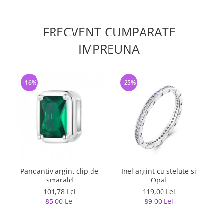
FRECVENT CUMPARATE
IMPREUNA
-16%
-25%
Pandantiv argint clip de
Inel argint cu stelute si
smarald
Opal
101,78 Lei
119,00 Lei
85,00 Lei
89,00 Lei