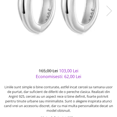
Bijuterii argint cu pietre
Pandantive mireasa
semipretioase
Bijuterii de Lux
Bijuterii argint placat cu aur
Bijuterii gotice si rock
Bijuterii argint cu diverse
Bijuterii Handmade
materiale
Bijuterii fantezie
Bijuterii argint cu murano
Casete si cutii de bijuterii
Bijuterii tungsten
Accesorii Piele
Cadouri
165,00 Lei
103,00 Lei
Solutii si lavete de curatare
Economisesti:
62,00
Lei
bijuterii argint
Liniile sunt simple si bine conturate, astfel incat cerceii sa ramana usor
de purtat, dar suficient de diferiti de o pereche clasica. Realizati din
Argint 925, cerceii au un aspect rece si bine definit, foarte potrivit
pentru tinute urbane sau minimaliste. Sunt o alegere inspirata atunci
cand vrei un accesoriu discret, dar cu mai multa personalitate decat un
model obisnuit.