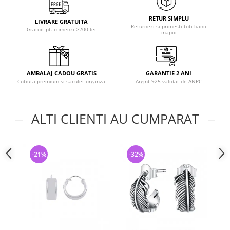
RETUR SIMPLU
LIVRARE GRATUITA
Returnezi si primesti toti banii
Gratuit pt. comenzi >200 lei
inapoi
AMBALAJ CADOU GRATIS
GARANTIE 2 ANI
Cutiuta premium si saculet organza
Argint 925 validat de ANPC
ALTI CLIENTI AU CUMPARAT
-21%
-32%
-