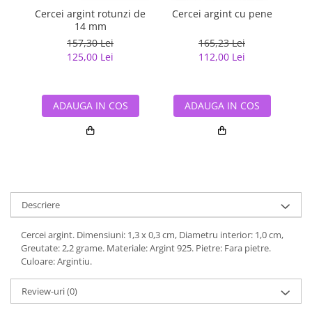
Cercei argint rotunzi de
Cercei argint cu pene
C
14 mm
157,30 Lei
165,23 Lei
125,00 Lei
112,00 Lei
ADAUGA IN COS
ADAUGA IN COS
Descriere
Cercei argint. Dimensiuni: 1,3 x 0,3 cm, Diametru interior: 1,0 cm,
Greutate: 2,2 grame. Materiale: Argint 925. Pietre: Fara pietre.
Culoare: Argintiu.
Review-uri
(0)