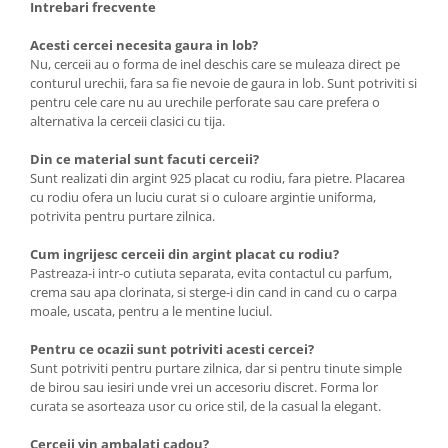
Intrebari frecvente
Acesti cercei necesita gaura in lob?
Nu, cerceii au o forma de inel deschis care se muleaza direct pe
conturul urechii, fara sa fie nevoie de gaura in lob. Sunt potriviti si
pentru cele care nu au urechile perforate sau care prefera o
alternativa la cerceii clasici cu tija.
Din ce material sunt facuti cerceii?
Sunt realizati din argint 925 placat cu rodiu, fara pietre. Placarea
cu rodiu ofera un luciu curat si o culoare argintie uniforma,
potrivita pentru purtare zilnica.
Cum ingrijesc cerceii din argint placat cu rodiu?
Pastreaza-i intr-o cutiuta separata, evita contactul cu parfum,
crema sau apa clorinata, si sterge-i din cand in cand cu o carpa
moale, uscata, pentru a le mentine luciul.
Pentru ce ocazii sunt potriviti acesti cercei?
Sunt potriviti pentru purtare zilnica, dar si pentru tinute simple
de birou sau iesiri unde vrei un accesoriu discret. Forma lor
curata se asorteaza usor cu orice stil, de la casual la elegant.
Cerceii vin ambalati cadou?