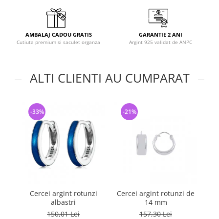
AMBALAJ CADOU GRATIS
GARANTIE 2 ANI
Cutiuta premium si saculet organza
Argint 925 validat de ANPC
ALTI CLIENTI AU CUMPARAT
-33%
-21%
-
Cercei argint rotunzi
Cercei argint rotunzi de
Ce
albastri
14 mm
150,01 Lei
157,30 Lei