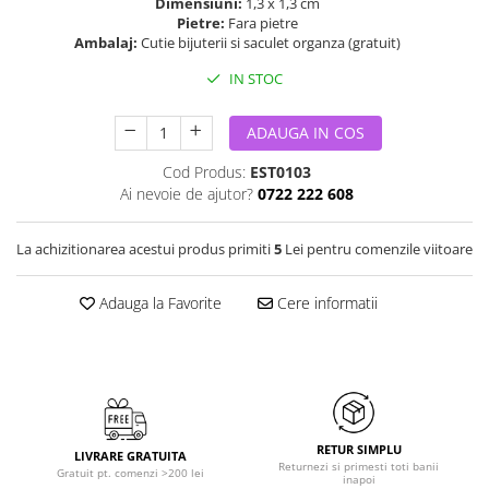
Dimensiuni:
1,3 x 1,3 cm
Pietre:
Fara pietre
Ambalaj:
Cutie bijuterii si saculet organza (gratuit)
IN STOC
ADAUGA IN COS
Cod Produs:
EST0103
Ai nevoie de ajutor?
0722 222 608
La achizitionarea acestui produs primiti
5
Lei pentru comenzile viitoare
Adauga la Favorite
Cere informatii
RETUR SIMPLU
LIVRARE GRATUITA
Returnezi si primesti toti banii
Gratuit pt. comenzi >200 lei
inapoi