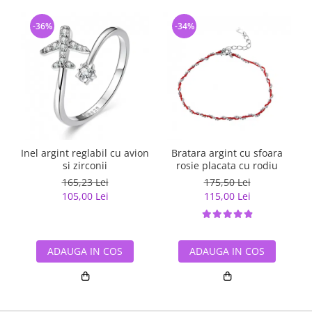
-36%
-34%
Inel argint reglabil cu avion
Bratara argint cu sfoara
I
si zirconii
rosie placata cu rodiu
165,23 Lei
175,50 Lei
105,00 Lei
115,00 Lei
ADAUGA IN COS
ADAUGA IN COS