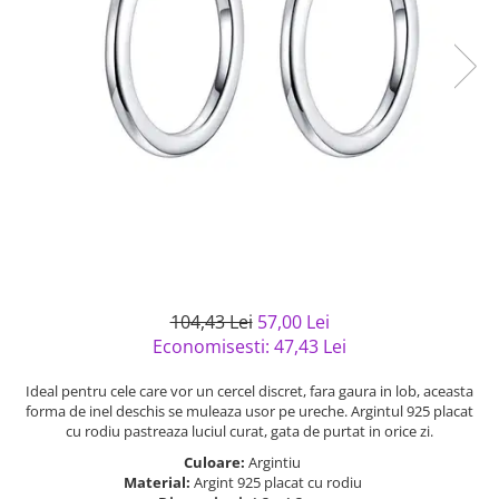
Bijuterii argint cu pietre
Pandantive mireasa
semipretioase
Bijuterii de Lux
Bijuterii argint placat cu aur
Bijuterii gotice si rock
Bijuterii argint cu diverse
Bijuterii Handmade
materiale
Bijuterii fantezie
Bijuterii argint cu murano
Casete si cutii de bijuterii
Bijuterii tungsten
Accesorii Piele
Cadouri
Solutii si lavete de curatare
104,43 Lei
57,00 Lei
bijuterii argint
Economisesti:
47,43
Lei
Ideal pentru cele care vor un cercel discret, fara gaura in lob, aceasta
forma de inel deschis se muleaza usor pe ureche. Argintul 925 placat
cu rodiu pastreaza luciul curat, gata de purtat in orice zi.
Culoare:
Argintiu
Material:
Argint 925 placat cu rodiu