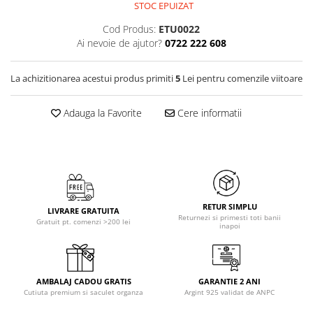
STOC EPUIZAT
Cod Produs:
ETU0022
Ai nevoie de ajutor?
0722 222 608
La achizitionarea acestui produs primiti
5
Lei pentru comenzile viitoare
Adauga la Favorite
Cere informatii
RETUR SIMPLU
LIVRARE GRATUITA
Returnezi si primesti toti banii
Gratuit pt. comenzi >200 lei
inapoi
AMBALAJ CADOU GRATIS
GARANTIE 2 ANI
Cutiuta premium si saculet organza
Argint 925 validat de ANPC