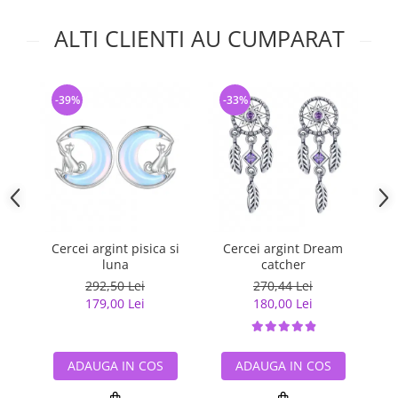
ALTI CLIENTI AU CUMPARAT
-39%
-33%
-
Cercei argint pisica si
Cercei argint Dream
C
luna
catcher
s
292,50 Lei
270,44 Lei
179,00 Lei
180,00 Lei
ADAUGA IN COS
ADAUGA IN COS