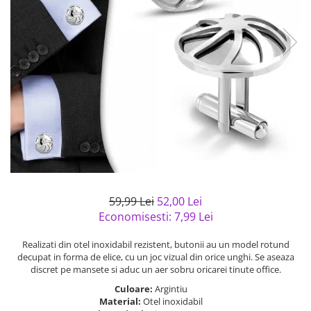
Bijuterii argint cu pietre
Pandantive mireasa
semipretioase
Bijuterii de Lux
Bijuterii argint placat cu aur
Bijuterii gotice si rock
Bijuterii argint cu diverse
Bijuterii Handmade
materiale
Bijuterii fantezie
Bijuterii argint cu murano
Casete si cutii de bijuterii
Bijuterii tungsten
Accesorii Piele
Cadouri
Solutii si lavete de curatare
59,99 Lei
52,00 Lei
bijuterii argint
Economisesti:
7,99
Lei
Realizati din otel inoxidabil rezistent, butonii au un model rotund
decupat in forma de elice, cu un joc vizual din orice unghi. Se aseaza
discret pe mansete si aduc un aer sobru oricarei tinute office.
Culoare:
Argintiu
Material:
Otel inoxidabil