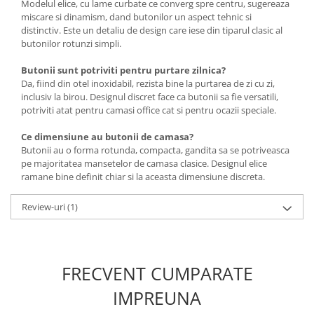
Modelul elice, cu lame curbate ce converg spre centru, sugereaza
miscare si dinamism, dand butonilor un aspect tehnic si
distinctiv. Este un detaliu de design care iese din tiparul clasic al
butonilor rotunzi simpli.
Butonii sunt potriviti pentru purtare zilnica?
Da, fiind din otel inoxidabil, rezista bine la purtarea de zi cu zi,
inclusiv la birou. Designul discret face ca butonii sa fie versatili,
potriviti atat pentru camasi office cat si pentru ocazii speciale.
Ce dimensiune au butonii de camasa?
Butonii au o forma rotunda, compacta, gandita sa se potriveasca
pe majoritatea mansetelor de camasa clasice. Designul elice
ramane bine definit chiar si la aceasta dimensiune discreta.
Review-uri
(1)
FRECVENT CUMPARATE
IMPREUNA