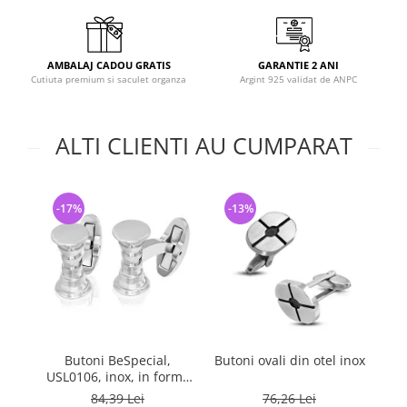
AMBALAJ CADOU GRATIS
GARANTIE 2 ANI
Cutiuta premium si saculet organza
Argint 925 validat de ANPC
ALTI CLIENTI AU CUMPARAT
-17%
-13%
-
Butoni BeSpecial,
Butoni ovali din otel inox
USL0106, inox, in forma
U
clepsidra
84,39 Lei
76,26 Lei