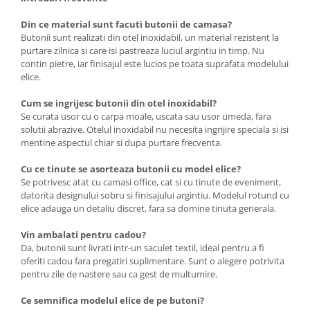
Din ce material sunt facuti butonii de camasa?
Butonii sunt realizati din otel inoxidabil, un material rezistent la
purtare zilnica si care isi pastreaza luciul argintiu in timp. Nu
contin pietre, iar finisajul este lucios pe toata suprafata modelului
elice.
Cum se ingrijesc butonii din otel inoxidabil?
Se curata usor cu o carpa moale, uscata sau usor umeda, fara
solutii abrazive. Otelul inoxidabil nu necesita ingrijire speciala si isi
mentine aspectul chiar si dupa purtare frecventa.
Cu ce tinute se asorteaza butonii cu model elice?
Se potrivesc atat cu camasi office, cat si cu tinute de eveniment,
datorita designului sobru si finisajului argintiu. Modelul rotund cu
elice adauga un detaliu discret, fara sa domine tinuta generala.
Vin ambalati pentru cadou?
Da, butonii sunt livrati intr-un saculet textil, ideal pentru a fi
oferiti cadou fara pregatiri suplimentare. Sunt o alegere potrivita
pentru zile de nastere sau ca gest de multumire.
Ce semnifica modelul elice de pe butoni?