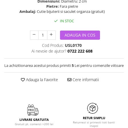
Dimensiuni:
Diametru: 2 cm
Pietre:
Fara pietre
Ambalaj:
Cutie bijuterii si saculet organza (gratuit)
IN STOC
ADAUGA IN COS
Cod Produs:
USL0170
Ai nevoie de ajutor?
0722 222 608
La achizitionarea acestui produs primiti
5
Lei pentru comenzile viitoare
Adauga la Favorite
Cere informatii
RETUR SIMPLU
LIVRARE GRATUITA
Returnezi si primesti toti banii
Gratuit pt. comenzi >200 lei
inapoi