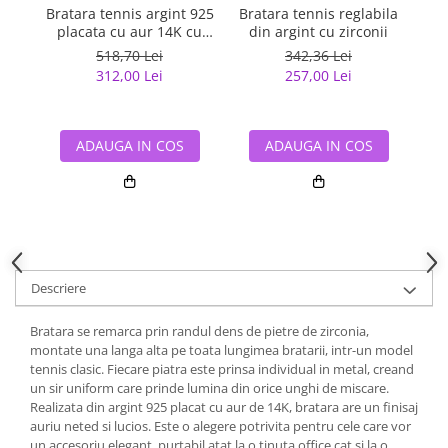
Bratara tennis argint 925
Bratara tennis reglabila
B
placata cu aur 14K cu
din argint cu zirconii
zirconiu 18 cm
518,70 Lei
342,36 Lei
312,00 Lei
257,00 Lei
ADAUGA IN COS
ADAUGA IN COS
Descriere
Bratara se remarca prin randul dens de pietre de zirconia,
montate una langa alta pe toata lungimea bratarii, intr-un model
tennis clasic. Fiecare piatra este prinsa individual in metal, creand
un sir uniform care prinde lumina din orice unghi de miscare.
Realizata din argint 925 placat cu aur de 14K, bratara are un finisaj
auriu neted si lucios. Este o alegere potrivita pentru cele care vor
un accesoriu elegant, purtabil atat la o tinuta office cat si la o