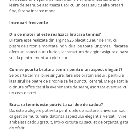
iesire de seara. Se asorteaza usor cu un ceas sau cu alte bratari
fine, fara sa incarce mana.
Intrebari frecvente
Din ce material este realizata bratara tennis?
Bratara este realizata din argint 925 placat cu aur de 14K, cu
pietre de zirconia montate individual pe toata lungimea. Placarea
ofera un aspect auriu lucios, iar structura de argint asigura o baza
solida pentru montura pietrelor.
Cum se poarta bratara tennis pentru un aspect elegant?
Se poarta cel mai bine singura, fara alte bratari alaturi, pentru a
lasa sirul de pietre de zirconia sa fie punctul central. Merge atat la
o tinuta office cat si la evenimente de seara, asortata eventual cu
un ceas discret.
Bratara tennis este potrivita ca idee de cadou?
Da, este o alegere potrivita pentru zile de nastere, aniversari sau
ca gest de multumire, datorita aspectului elegant si versatil. Vine
ambalata cadou gratuit, intr-o cutiuta cu saculet de organza, gata
de oferit.