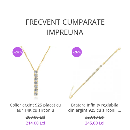
FRECVENT CUMPARATE
IMPREUNA
-24%
-26%
Colier argint 925 placat cu
Bratara Infinity reglabila
aur 14K cu zirconiu
din argint 925 cu zirconii si
p
lant dublu
280,80 Lei
329,13 Lei
214,00 Lei
245,00 Lei