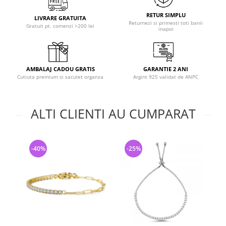
RETUR SIMPLU
LIVRARE GRATUITA
Returnezi si primesti toti banii
Gratuit pt. comenzi >200 lei
inapoi
AMBALAJ CADOU GRATIS
GARANTIE 2 ANI
Cutiuta premium si saculet organza
Argint 925 validat de ANPC
ALTI CLIENTI AU CUMPARAT
-40%
-25%
-