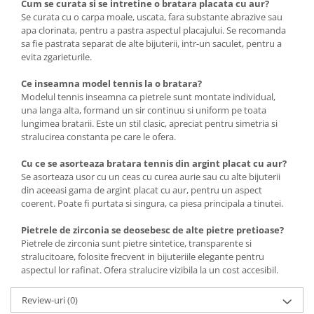
Cum se curata si se intretine o bratara placata cu aur?
Se curata cu o carpa moale, uscata, fara substante abrazive sau
apa clorinata, pentru a pastra aspectul placajului. Se recomanda
sa fie pastrata separat de alte bijuterii, intr-un saculet, pentru a
evita zgarieturile.
Ce inseamna model tennis la o bratara?
Modelul tennis inseamna ca pietrele sunt montate individual,
una langa alta, formand un sir continuu si uniform pe toata
lungimea bratarii. Este un stil clasic, apreciat pentru simetria si
stralucirea constanta pe care le ofera.
Cu ce se asorteaza bratara tennis din argint placat cu aur?
Se asorteaza usor cu un ceas cu curea aurie sau cu alte bijuterii
din aceeasi gama de argint placat cu aur, pentru un aspect
coerent. Poate fi purtata si singura, ca piesa principala a tinutei.
Pietrele de zirconia se deosebesc de alte pietre pretioase?
Pietrele de zirconia sunt pietre sintetice, transparente si
stralucitoare, folosite frecvent in bijuteriile elegante pentru
aspectul lor rafinat. Ofera stralucire vizibila la un cost accesibil.
Review-uri
(0)