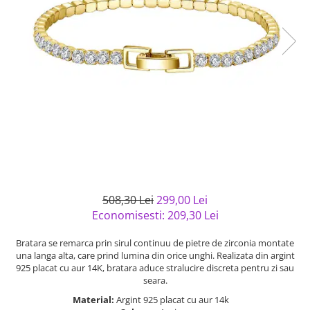
Bijuterii argint cu pietre
Pandantive mireasa
semipretioase
Bijuterii de Lux
Bijuterii argint placat cu aur
Bijuterii gotice si rock
Bijuterii argint cu diverse
Bijuterii Handmade
materiale
Bijuterii fantezie
Bijuterii argint cu murano
Casete si cutii de bijuterii
Bijuterii tungsten
Accesorii Piele
Cadouri
Solutii si lavete de curatare
508,30 Lei
299,00 Lei
bijuterii argint
Economisesti:
209,30
Lei
Bratara se remarca prin sirul continuu de pietre de zirconia montate
una langa alta, care prind lumina din orice unghi. Realizata din argint
925 placat cu aur 14K, bratara aduce stralucire discreta pentru zi sau
seara.
Material:
Argint 925 placat cu aur 14k