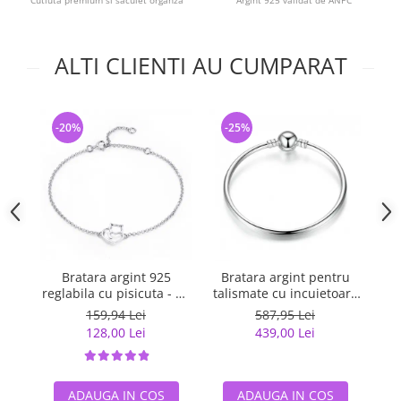
Cutiuta premium si saculet organza
Argint 925 validat de ANPC
ALTI CLIENTI AU CUMPARAT
-20%
-25%
-
Bratara argint 925
Bratara argint pentru
B
reglabila cu pisicuta - Be
talismate cu incuietoare
al
Nature BST0040
sferica
159,94 Lei
587,95 Lei
128,00 Lei
439,00 Lei
ADAUGA IN COS
ADAUGA IN COS