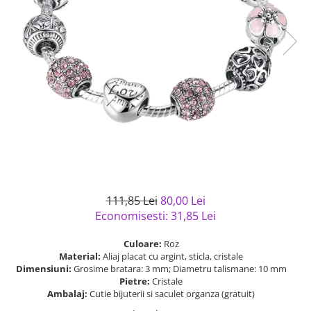
Bijuterii argint cu pietre
Pandantive mireasa
semipretioase
Bijuterii de Lux
Bijuterii argint placat cu aur
Bijuterii gotice si rock
Bijuterii argint cu diverse
Bijuterii Handmade
materiale
Bijuterii fantezie
Bijuterii argint cu murano
Casete si cutii de bijuterii
Bijuterii tungsten
Accesorii Piele
Cadouri
Solutii si lavete de curatare
111,85 Lei
80,00 Lei
bijuterii argint
Economisesti:
31,85
Lei
Culoare:
Roz
Material:
Aliaj placat cu argint, sticla, cristale
Dimensiuni:
Grosime bratara: 3 mm; Diametru talismane: 10 mm
Pietre:
Cristale
Ambalaj:
Cutie bijuterii si saculet organza (gratuit)