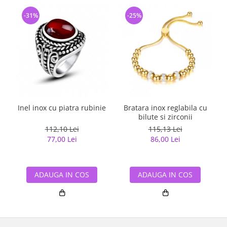
-31%
-25%
Inel inox cu piatra rubinie
Bratara inox reglabila cu
B
bilute si zirconii
112,10 Lei
115,13 Lei
77,00 Lei
86,00 Lei
ADAUGA IN COS
ADAUGA IN COS