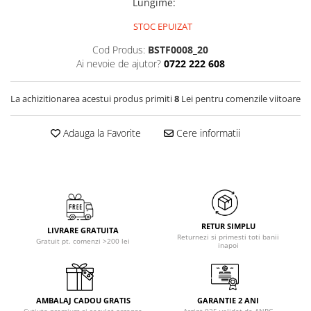
Lungime
:
STOC EPUIZAT
Cod Produs:
BSTF0008_20
Ai nevoie de ajutor?
0722 222 608
La achizitionarea acestui produs primiti
8
Lei pentru comenzile viitoare
Adauga la Favorite
Cere informatii
RETUR SIMPLU
LIVRARE GRATUITA
Returnezi si primesti toti banii
Gratuit pt. comenzi >200 lei
inapoi
AMBALAJ CADOU GRATIS
GARANTIE 2 ANI