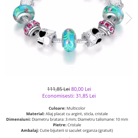
Bijuterii argint cu pietre
Pandantive mireasa
semipretioase
Bijuterii de Lux
Bijuterii argint placat cu aur
Bijuterii gotice si rock
Bijuterii argint cu diverse
Bijuterii Handmade
materiale
Bijuterii fantezie
Bijuterii argint cu murano
Casete si cutii de bijuterii
Bijuterii tungsten
Accesorii Piele
Cadouri
Solutii si lavete de curatare
111,85 Lei
80,00 Lei
bijuterii argint
Economisesti:
31,85
Lei
Culoare:
Multicolor
Material:
Aliaj placat cu argint, sticla, cristale
Dimensiuni:
Diametru bratara: 3 mm; Diametru talismane: 10 mm
Pietre:
Cristale
Ambalaj:
Cutie bijuterii si saculet organza (gratuit)