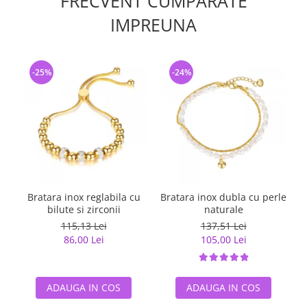
FRECVENT CUMPARATE
IMPREUNA
-25%
-24%
Bratara inox reglabila cu
Bratara inox dubla cu perle
bilute si zirconii
naturale
115,13 Lei
137,51 Lei
86,00 Lei
105,00 Lei
ADAUGA IN COS
ADAUGA IN COS