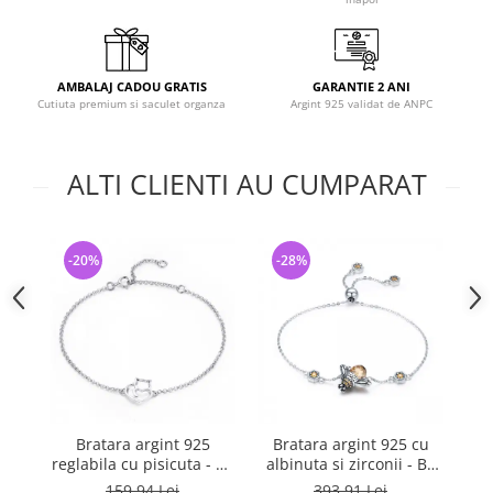
AMBALAJ CADOU GRATIS
GARANTIE 2 ANI
Cutiuta premium si saculet organza
Argint 925 validat de ANPC
ALTI CLIENTI AU CUMPARAT
-20%
-28%
-
Bratara argint 925
Bratara argint 925 cu
reglabila cu pisicuta - Be
albinuta si zirconii - Be
f
Nature BST0040
Nature BST0027
159,94 Lei
393,91 Lei