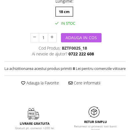
Lungime
:
18 cm
IN STOC
ADAUGA IN COS
Cod Produs:
BZTF0025_18
Ai nevoie de ajutor?
0722 222 608
La achizitionarea acestui produs primiti
8
Lei pentru comenzile viitoare
Adauga la Favorite
Cere informatii
RETUR SIMPLU
LIVRARE GRATUITA
Returnezi si primesti toti banii
Gratuit pt. comenzi >200 lei
inapoi